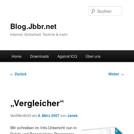
Suche
Blog.Jbbr.net
Internet, Sicherheit, Technik & mehr
Hauptmenü
Home
Downloads
Against ICQ
Über uns
Zum
Inhalt
Beitragsnavigation
←
Zurück
Weiter
→
wechseln
„Vergleicher“
Veröffentlicht am
8. März 2007
von
Janek
Wir schreiben im Info-Unterricht nun in
Delphi und Pascal kleine Programme,