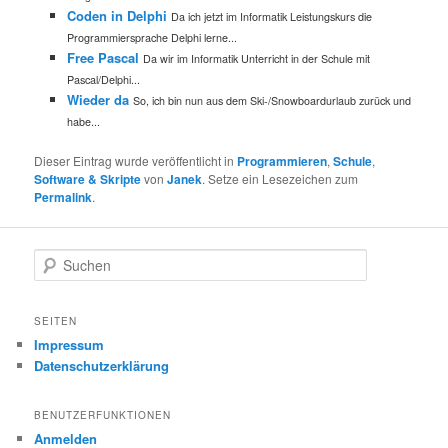
Coden in Delphi
Da ich jetzt im Informatik Leistungskurs die
Programmiersprache Delphi lerne...
Free Pascal
Da wir im Informatik Unterricht in der Schule mit
Pascal/Delphi...
Wieder da
So, ich bin nun aus dem Ski-/Snowboardurlaub zurück und
habe...
Dieser Eintrag wurde veröffentlicht in
Programmieren
,
Schule
,
Software & Skripte
von
Janek
. Setze ein Lesezeichen zum
Permalink
.
S
u
c
h
SEITEN
e
Impressum
n
Datenschutzerklärung
BENUTZERFUNKTIONEN
Anmelden