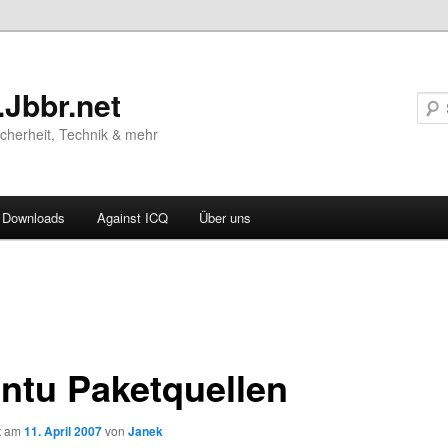
.Jbbr.net
Sicherheit, Technik & mehr
Downloads
Against ICQ
Über uns
vigation
ln
ntu Paketquellen
ht am
11. April 2007
von
Janek