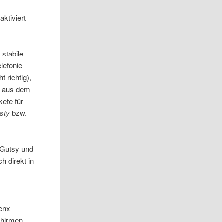
aktiviert
 stabile
lefonie
 richtig),
ot aus dem
kete für
isty
bzw.
 Gutsy und
 direkt in
enx
chirmen