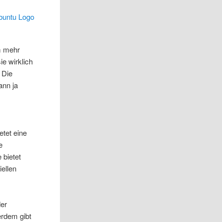
m mehr
e wirklich
 Die
ann ja
etet eine
e
 bietet
iellen
der
erdem gibt