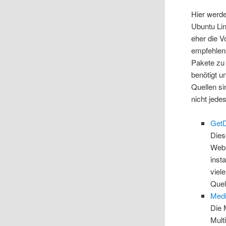
Hier werde
Ubuntu Lin
eher die V
empfehlen
Pakete zu
benötigt u
Quellen si
nicht jede
Get
Dies
Web-
inst
viel
Quel
Medi
Die 
Mult