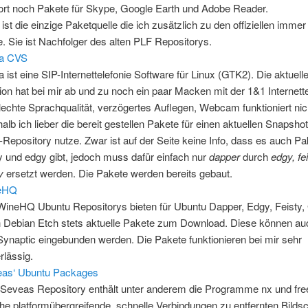
ort noch Pakete für Skype, Google Earth und Adobe Reader.
ist die einzige Paketquelle die ich zusätzlich zu den offiziellen immer 
e. Sie ist Nachfolger des alten PLF Repositorys.
ga CVS
a ist eine SIP-Internettelefonie Software für Linux (GTK2). Die aktuelle
ion hat bei mir ab und zu noch ein paar Macken mit der 1&1 Internette
lechte Sprachqualität, verzögertes Auflegen, Webcam funktioniert nicht
alb ich lieber die bereit gestellen Pakete für einen aktuellen Snapsh
Repository nutze. Zwar ist auf der Seite keine Info, dass es auch Pa
ty und edgy gibt, jedoch muss dafür einfach nur
dapper
durch
edgy, fe
y
ersetzt werden. Die Pakete werden bereits gebaut.
eHQ
WineHQ Ubuntu Repositorys bieten für Ubuntu Dapper, Edgy, Feisty,
 Debian Etch stets aktuelle Pakete zum Download. Diese können auch
Synaptic eingebunden werden. Die Pakete funktionieren bei mir sehr
rlässig.
as‘ Ubuntu Packages
Seveas Repository enthält unter anderem die Programme nx und fre
he platformübergreifende, schnelle Verbindungen zu entfernten Bilds