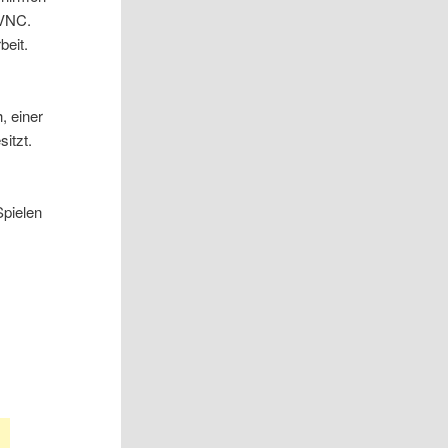
 VNC.
beit.
, einer
itzt.
Spielen