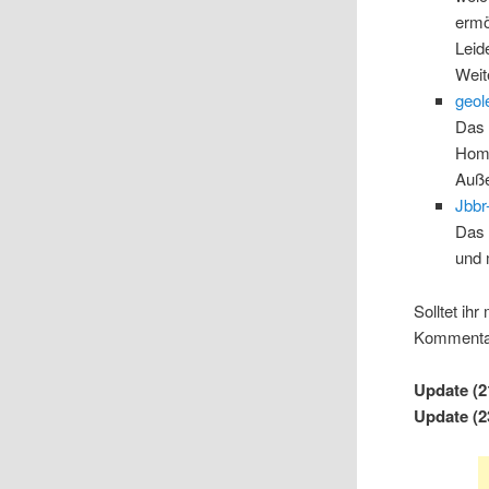
ermö
Leide
Weit
geol
Das 
Home
Auße
Jbbr
Das 
und 
Solltet ih
Kommentar
Update (2
Update (2