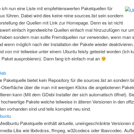
 ich nun eine Liste mit empfehlenswerten Paketquellen für
ux führen. Dabei wird dies keine reine sources.list sein sondern
orstellung der Quellen mit Link zur Homepage. Denn es ist nicht
swert einfach irgendwelche Quellen einfach mal hinzuzufügen nur u
 haben sondern man sollte Fremdquellen nur verwenden, wenn man si
nd wenn möglich nach der Installation der Pakete wieder deaktivieren.
nd von mir teilweise unter einem Ubuntu feisty getestet worden (Ich k
s Paket ausprobieren). Dann fang ich einfach mal an
Deb
e Paketquelle bietet kein Repository für die sources.list an sondern bi
Oberfläche über die man mit wenigen Klicks die angebotenen Paket
allieren kann (Mit dem GDebi Installer der sich automatisch öffnet). Sie
e hochwertige Pakete welche teilweise in älteren Versionen in den offiz
len vorhanden sind und teils komplett neu sind.
buntu
Medibuntu Paketquelle enthält aktuelle, uneingeschränkte Versionen 
imedia-Libs wie libdvdcss, ffmpeg, w32codecs oder libavcodec. Auß