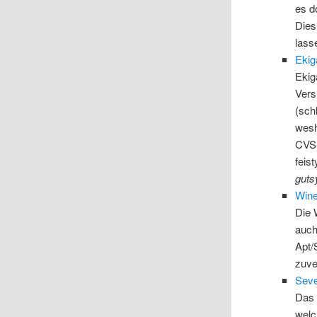
es d
Dies 
lass
Eki
Ekig
Vers
(sch
wesh
CVS-
feis
guts
Win
Die 
auch
Apt/
zuve
Seve
Das 
welc