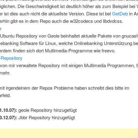
glichen. Die Geschwindigkeit ist deutlich höher als zum Beispiel bei
r ist dies auch nicht die aktuellste Version. Diese ist bei
GetDeb
in Ar
erhin gibt es in dem Repo auch die w32codecs und libdvdcss.
e
Ubuntu Repository von Geole beinhaltet aktuelle Pakete von gnucash
banking Software für Linux, welche Onlinebanking Unterstützung bes
rdem finden sich dort Multimedia-Programme wie freevo.
-Repository
von mir verwaltete Repository mit einigen Multimedia Programmen, 
mehr.
r mit irgendeinem der Repos Probleme haben schreibt dies bitte im
feld.
1.10.07):
geole Repository hinzugefügt
3.12.07):
Jbbr Repository hinzugefügt