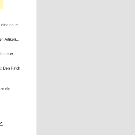
h eine neue
n Artikel)...
die neue
u: Den Patch
tze ein