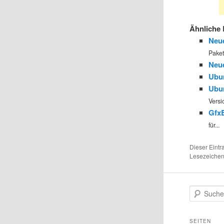
Ähnliche 
Neue
Paket
Neue
Ubu
Ubun
Versio
GfxB
für...
Dieser Eintr
Lesezeiche
S
u
c
h
SEITEN