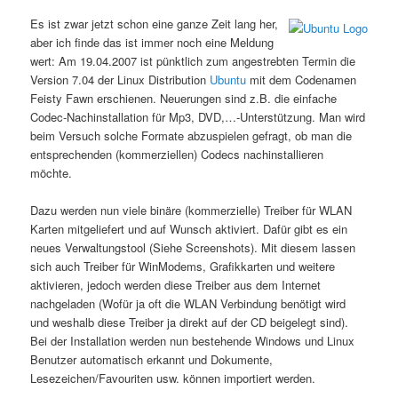
Es ist zwar jetzt schon eine ganze Zeit lang her,
aber ich finde das ist immer noch eine Meldung
wert: Am 19.04.2007 ist pünktlich zum angestrebten Termin die
Version 7.04 der Linux Distribution
Ubuntu
mit dem Codenamen
Feisty Fawn erschienen. Neuerungen sind z.B. die einfache
Codec-Nachinstallation für Mp3, DVD,…-Unterstützung. Man wird
beim Versuch solche Formate abzuspielen gefragt, ob man die
entsprechenden (kommerziellen) Codecs nachinstallieren
möchte.
Dazu werden nun viele binäre (kommerzielle) Treiber für WLAN
Karten mitgeliefert und auf Wunsch aktiviert. Dafür gibt es ein
neues Verwaltungstool (Siehe Screenshots). Mit diesem lassen
sich auch Treiber für WinModems, Grafikkarten und weitere
aktivieren, jedoch werden diese Treiber aus dem Internet
nachgeladen (Wofür ja oft die WLAN Verbindung benötigt wird
und weshalb diese Treiber ja direkt auf der CD beigelegt sind).
Bei der Installation werden nun bestehende Windows und Linux
Benutzer automatisch erkannt und Dokumente,
Lesezeichen/Favouriten usw. können importiert werden.