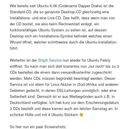
Wie bereits seit Ubuntu 6.06 (Codename Dapper Drake) ist die
Standard-CD, die so genannte Desktop-CD gleichzeitig eine
Installations- und eine Live-CD. Das heißt, dass wenn man von
der CD bootet, sie also beim Rechnerstart einlegt, ein
funktionsfähiges Ubuntu System zu sehen ist, auf dessen
Desktop sich ein Installations-Symbol befindet welches einen
Wizard öffnet, welcher schrittweise durch die Ubuntu-Installation
führt.
Weiterhin ist der
ShipIt Service
nun wieder für Ubuntu Feisty
eröffnet. So kann man sich dort kostenlos nun „nur noch“ bis zu 3
CDs bestellen die einem dann versandkostenfrei zugeschickt
werden. Mehr CDs müssen begründet beantragt werden. Dieser
Service ist vor allem für Linux-Nutzer in (Süd-)Afrika und anderen
Gebieten gedacht, in denen DSL-Leitungen unmöglich, oder eine
Seltenheit sind. Dennoch ist er aus Werbegründen auch z.B. in
Deutschland verfügbar. Ich hab kurz vor dem Erscheinungsdatum
3 CDs bestellt und diese kamen auch am letzten Samstag an. In
schicker Hülle und mit 4 Ubuntu Stickern
So hier nun ein paar Screenshots: