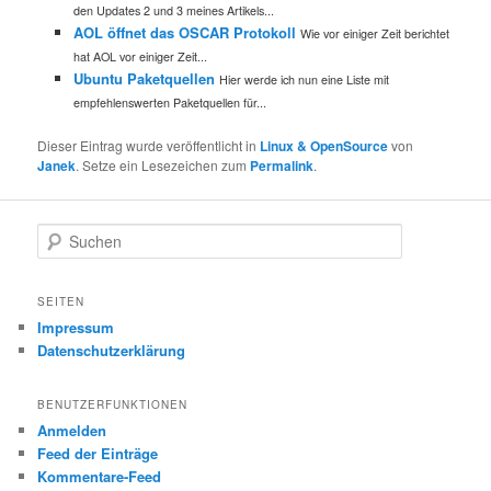
den Updates 2 und 3 meines Artikels...
AOL öffnet das OSCAR Protokoll
Wie vor einiger Zeit berichtet
hat AOL vor einiger Zeit...
Ubuntu Paketquellen
Hier werde ich nun eine Liste mit
empfehlenswerten Paketquellen für...
Dieser Eintrag wurde veröffentlicht in
Linux & OpenSource
von
Janek
. Setze ein Lesezeichen zum
Permalink
.
S
u
c
h
SEITEN
e
Impressum
n
Datenschutzerklärung
BENUTZERFUNKTIONEN
Anmelden
Feed der Einträge
Kommentare-Feed