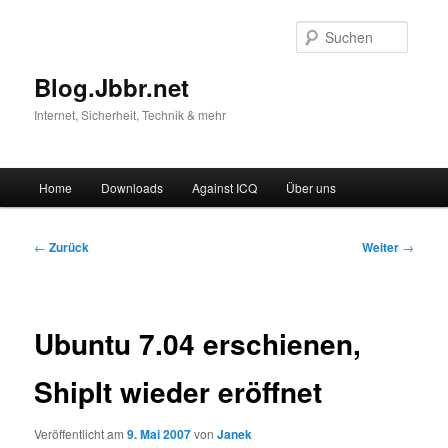
Suche
Blog.Jbbr.net
Internet, Sicherheit, Technik & mehr
Hauptmenü
Home
Downloads
Against ICQ
Über uns
Zum
Inhalt
Beitragsnavigation
←
Zurück
Weiter
→
wechseln
Ubuntu 7.04 erschienen,
ShipIt wieder eröffnet
Veröffentlicht am
9. Mai 2007
von
Janek