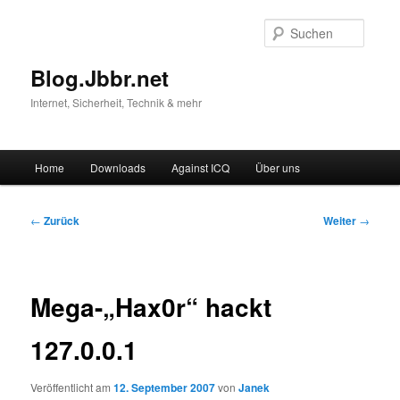
Suche
Blog.Jbbr.net
Internet, Sicherheit, Technik & mehr
Hauptmenü
Home
Downloads
Against ICQ
Über uns
Zum
Inhalt
Beitragsnavigation
←
Zurück
Weiter
→
wechseln
Mega-„Hax0r“ hackt
127.0.0.1
Veröffentlicht am
12. September 2007
von
Janek