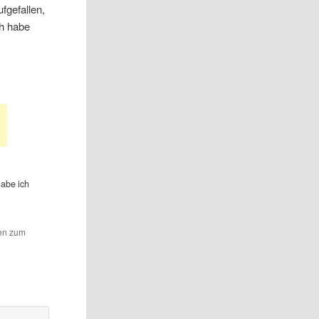
fgefallen,
ch habe
abe ich
hen zum