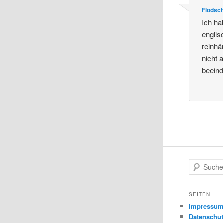
Flodsch
Ich ha
englis
reinhä
nicht 
beeind
S
u
c
h
SEITEN
e
Impressu
n
Datenschut