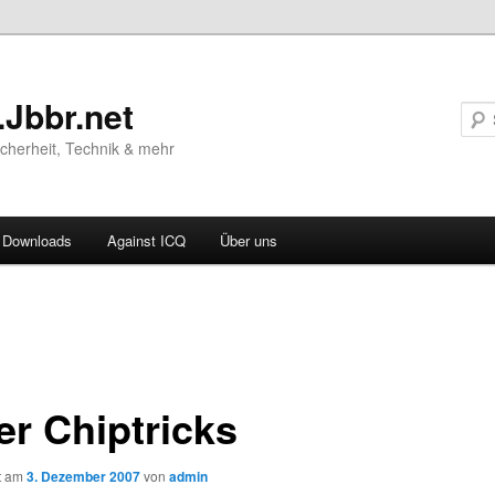
.Jbbr.net
Sicherheit, Technik & mehr
Downloads
Against ICQ
Über uns
vigation
ln
er Chiptricks
ht am
3. Dezember 2007
von
admin