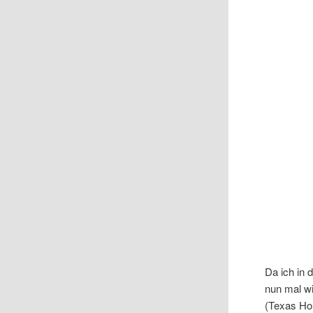
Da ich in 
nun mal wi
(Texas Hol