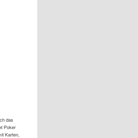
ich das
net Poker
it Karten,