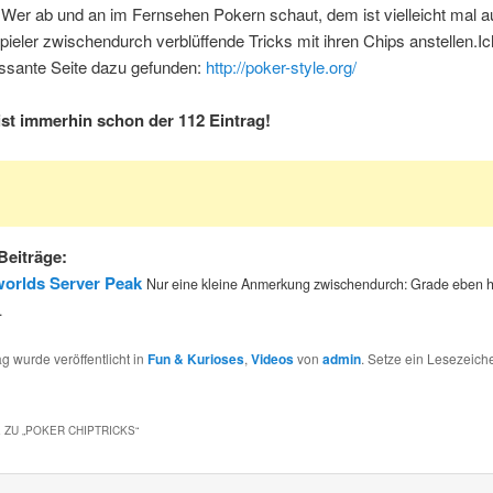
.Wer ab und an im Fernsehen Pokern schaut, dem ist vielleicht mal au
pieler zwischendurch verblüffende Tricks mit ihren Chips anstellen.I
essante Seite dazu gefunden:
http://poker-style.org/
 ist immerhin schon der 112 Eintrag!
Beiträge:
orlds Server Peak
Nur eine kleine Anmerkung zwischendurch: Grade eben h
.
ag wurde veröffentlicht in
Fun & Kurioses
,
Videos
von
admin
. Setze ein Lesezeic
 ZU „
POKER CHIPTRICKS
“