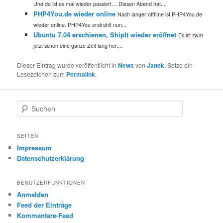
Und da ist es mal wieder passiert… Diesen Abend hat...
PHP4You.de wieder online
Nach langer offtime ist PHP4You.de
wieder online. PHP4You erstrahlt nun...
Ubuntu 7.04 erschienen, ShipIt wieder eröffnet
Es ist zwar
jetzt schon eine ganze Zeit lang her,...
Dieser Eintrag wurde veröffentlicht in
News
von
Janek
. Setze ein
Lesezeichen zum
Permalink
.
S
u
c
h
SEITEN
e
Impressum
n
Datenschutzerklärung
BENUTZERFUNKTIONEN
Anmelden
Feed der Einträge
Kommentare-Feed