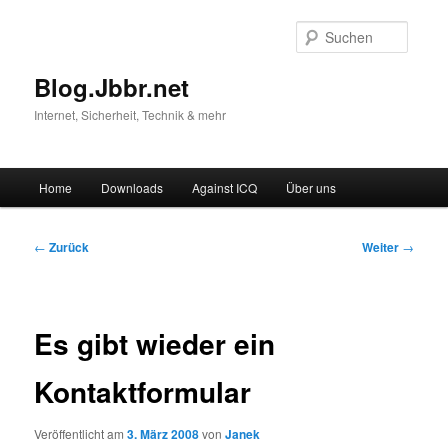
Suche
Blog.Jbbr.net
Internet, Sicherheit, Technik & mehr
Hauptmenü
Home
Downloads
Against ICQ
Über uns
Zum
Inhalt
Beitragsnavigation
←
Zurück
Weiter
→
wechseln
Es gibt wieder ein
Kontaktformular
Veröffentlicht am
3. März 2008
von
Janek