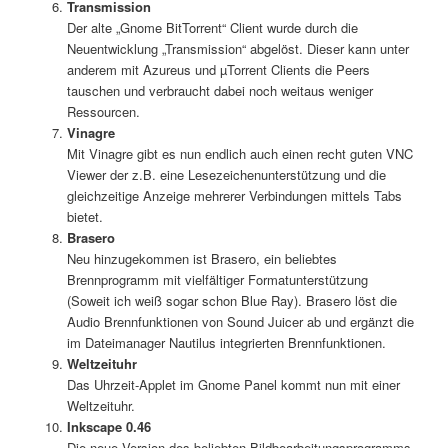
Transmission
Der alte „Gnome BitTorrent“ Client wurde durch die
Neuentwicklung „Transmission“ abgelöst. Dieser kann unter
anderem mit Azureus und µTorrent Clients die Peers
tauschen und verbraucht dabei noch weitaus weniger
Ressourcen.
Vinagre
Mit Vinagre gibt es nun endlich auch einen recht guten VNC
Viewer der z.B. eine Lesezeichenunterstützung und die
gleichzeitige Anzeige mehrerer Verbindungen mittels Tabs
bietet.
Brasero
Neu hinzugekommen ist Brasero, ein beliebtes
Brennprogramm mit vielfältiger Formatunterstützung
(Soweit ich weiß sogar schon Blue Ray). Brasero löst die
Audio Brennfunktionen von Sound Juicer ab und ergänzt die
im Dateimanager Nautilus integrierten Brennfunktionen.
Weltzeituhr
Das Uhrzeit-Applet im Gnome Panel kommt nun mit einer
Weltzeituhr.
Inkscape 0.46
Die neue Version des beliebten Bildbearbeitungsprogramms