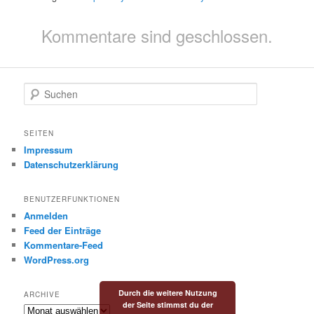
Kommentare sind geschlossen.
S
u
c
h
SEITEN
e
Impressum
n
Datenschutzerklärung
BENUTZERFUNKTIONEN
Anmelden
Feed der Einträge
Kommentare-Feed
WordPress.org
Durch die weitere Nutzung
ARCHIVE
der Seite stimmst du der
Archive