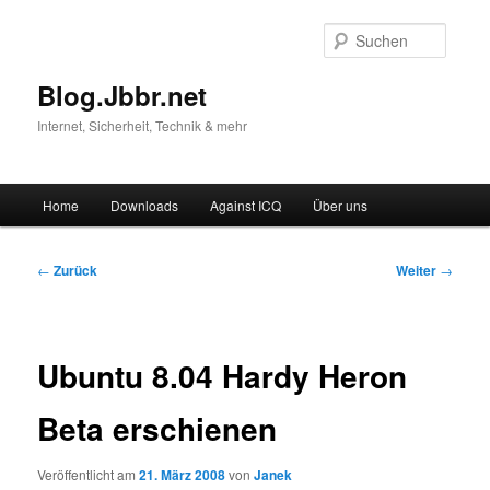
Suche
Blog.Jbbr.net
Internet, Sicherheit, Technik & mehr
Hauptmenü
Home
Downloads
Against ICQ
Über uns
Zum
Inhalt
Beitragsnavigation
←
Zurück
Weiter
→
wechseln
Ubuntu 8.04 Hardy Heron
Beta erschienen
Veröffentlicht am
21. März 2008
von
Janek