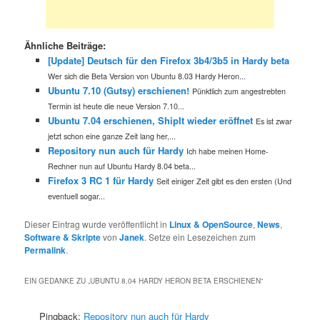
Ähnliche Beiträge:
[Update] Deutsch für den Firefox 3b4/3b5 in Hardy beta
Wer sich die Beta Version von Ubuntu 8.03 Hardy Heron...
Ubuntu 7.10 (Gutsy) erschienen!
Pünktlich zum angestrebten
Termin ist heute die neue Version 7.10...
Ubuntu 7.04 erschienen, ShipIt wieder eröffnet
Es ist zwar
jetzt schon eine ganze Zeit lang her,...
Repository nun auch für Hardy
Ich habe meinen Home-
Rechner nun auf Ubuntu Hardy 8.04 beta...
Firefox 3 RC 1 für Hardy
Seit einiger Zeit gibt es den ersten (Und
eventuell sogar...
Dieser Eintrag wurde veröffentlicht in
Linux & OpenSource
,
News
,
Software & Skripte
von
Janek
. Setze ein Lesezeichen zum
Permalink
.
EIN GEDANKE ZU „
UBUNTU 8.04 HARDY HERON BETA ERSCHIENEN
“
Pingback:
Repository nun auch für Hardy