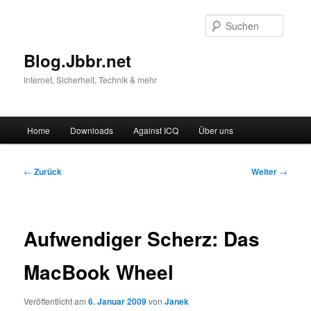
Suche
Blog.Jbbr.net
Internet, Sicherheit, Technik & mehr
Hauptmenü
Home
Downloads
Against ICQ
Über uns
Zum
Inhalt
Beitragsnavigation
←
Zurück
Weiter
→
wechseln
Aufwendiger Scherz: Das
MacBook Wheel
Veröffentlicht am
6. Januar 2009
von
Janek