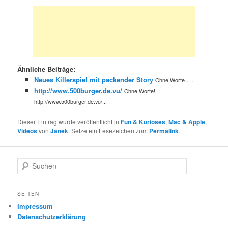
Ähnliche Beiträge:
Neues Killerspiel mit packender Story
Ohne Worte…...
http://www.500burger.de.vu/
Ohne Worte!
http://www.500burger.de.vu/...
Dieser Eintrag wurde veröffentlicht in
Fun & Kurioses
,
Mac & Apple
,
Videos
von
Janek
. Setze ein Lesezeichen zum
Permalink
.
S
u
c
h
SEITEN
e
Impressum
n
Datenschutzerklärung