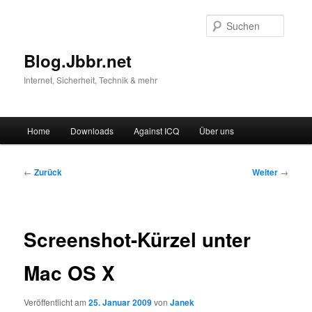
Suche
Blog.Jbbr.net
Internet, Sicherheit, Technik & mehr
Hauptmenü
Home
Downloads
Against ICQ
Über uns
Zum
Inhalt
Beitragsnavigation
←
Zurück
Weiter
→
wechseln
Screenshot-Kürzel unter
Mac OS X
Veröffentlicht am
25. Januar 2009
von
Janek