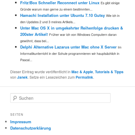
Fritz!Box Schneller Reconnect unter Linux
Es gibt einige
Gründe warum man gerne zu einem bestimmten...
Hamachi Installation unter Ubuntu 7.10 Gutsy
Wie ich in
den Updates 2 und 3 meines Artikels...
Unter Mac OS X in umgekehrter Reihenfolge drucken &
200ster Artikel!
Früher war ich von Windows Computern daran
gewöhnt, dass bei...
Delphi Alternative Lazarus unter Mac ohne X Server
Im
Informatikunterricht in der Schule programmieren wir hauptsächlich in
Pascal...
Dieser Eintrag wurde veröffentlicht in
Mac & Apple
,
Tutorials & Tipps
von
Janek
. Setze ein Lesezeichen zum
Permalink
.
S
u
c
h
SEITEN
e
Impressum
n
Datenschutzerklärung