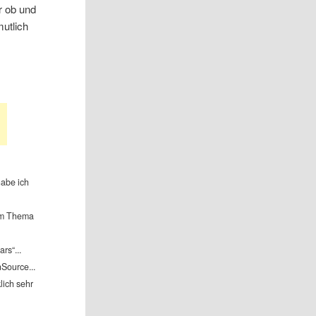
r ob und
mutlich
abe ich
em Thema
rs“...
Source...
lich sehr