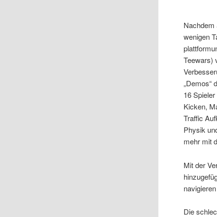
Nachdem am
wenigen Ta
plattform
Teewars) v
Verbesser
„Demos“ d
16 Spieler
Kicken, M
Traffic A
Physik und
mehr mit d
Mit der Ve
hinzugefüg
navigieren
Die schlec