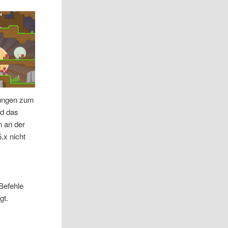
mungen zum
nd das
n an der
.x nicht
Befehle
gt.