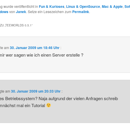
ag wurde veröffentlicht in
Fun & Kurioses
,
Linux & OpenSource
,
Mac & Apple
,
So
ndows
von
Janek
. Setze ein Lesezeichen zum
Permalink
.
ZU „
TEEWORLDS 0.5.1
“
te am
30. Januar 2009 um 18:46 Uhr
:
ir wer sagen wie ich einen Server erstelle ?
gte am
30. Januar 2009 um 20:33 Uhr
:
s Betriebssystem? Naja aufgrund der vielen Anfragen schreib
mnächst mal ein Tutorial