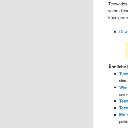
Teeworlds 
wann diese
kündigen 
Down
Ähnliche 
Teew
eine..
Wie 
und v
Teew
Teew
Mojo
prakt