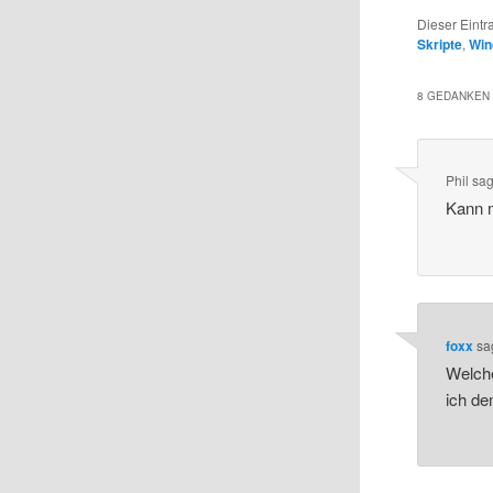
Dieser Eintr
Skripte
,
Wi
8 GEDANKEN 
Phil
sag
Kann m
foxx
sa
Welche
ich de