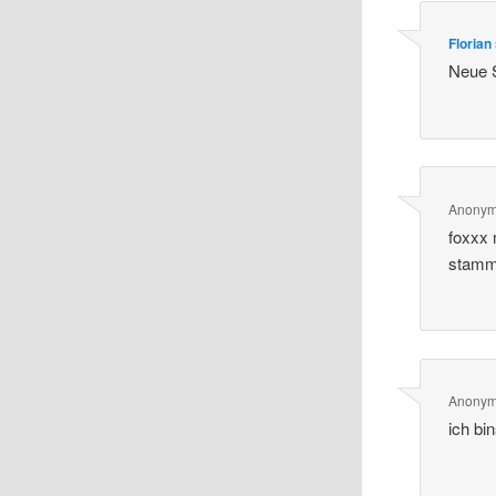
Florian
Neue S
Anony
foxxx 
stamm
Anony
ich bin