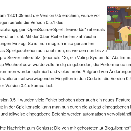
 13.01.09 erst die Version 0.5 erschien, wurde vor
gen bereits die Version 0.5.1 des
unabhängigigen OpenSource-Spiel „Teeworlds“ (ehemals
eröffentlicht. Mit der 0.5er Reihe hielten zahlreiche
ungen Einzug. So ist nun möglich in so genannten
as Spielgeschehen aufzunehmen, es werden nun bis zu
 pro Server unterstützt (ehemals 12), ein Voting System für Abstim
ap Wechsel usw. wurde vollständig eingebunden, die Performance u
ufkommen wurden optimiert und vieles mehr. Aufgrund von Änderunge
 weiteren schwerwiegenden Eingriffen in den Code ist die Version 0.5
er Version 0.4.x kompatibel.
rsion 0.5.1 wurden viele Fehler behoben aber auch ein neues Feature
t: In der Spielkonsole kann man nun durch die zuletzt eingegebenen 
 und teilweise eingegebene Befehle werden automatisch vervollständi
hte Nachricht zum Schluss: Die von mir gehosteten „# Blog.Jbbr.net“