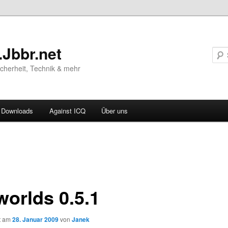
.Jbbr.net
Sicherheit, Technik & mehr
Downloads
Against ICQ
Über uns
vigation
ln
worlds 0.5.1
ht am
28. Januar 2009
von
Janek