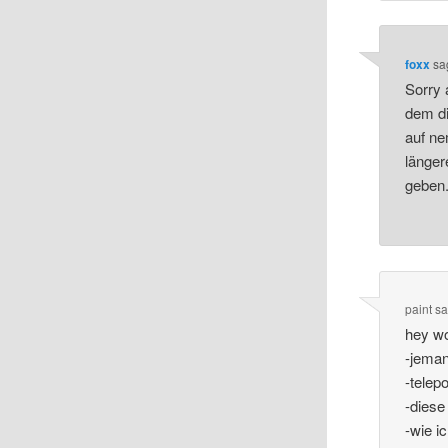
foxx
sa
Sorry 
dem di
auf ne
länger
geben
paint
sa
hey wo
-jeman
-telep
-diese
-wie i