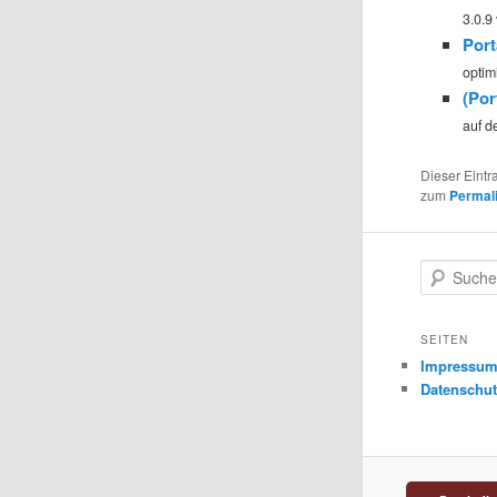
3.0.9 
Port
optim
(Por
auf de
Dieser Eintr
zum
Permal
S
u
c
h
SEITEN
e
Impressu
n
Datenschut