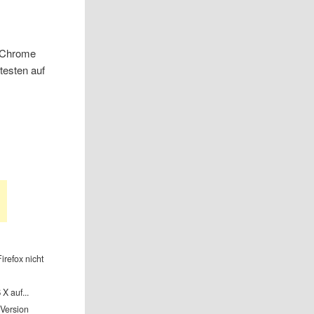
e Chrome
testen auf
irefox nicht
X auf...
 Version