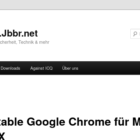
.Jbbr.net
Sicherheit, Technik & mehr
Downloads
Against ICQ
Über uns
vigation
ln
table Google Chrome für 
X