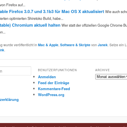
von Firefox auf...
able Firefox 3.0.7 und 3.1b3 für Mac OS X aktualisiert
Wie auch scho
ierten optimierten Shiretoko Build, habe...
table) Chromium aktuell halten
Wer statt der offiziellen Google Chrome Bu
n...
ag wurde veröffentlicht in
Mac & Apple
,
Software & Skripte
von
Janek
. Setze ein
ink
.
BENUTZERFUNKTIONEN
ARCHIVE
Archive
Anmelden
Feed der Einträge
Kommentare-Feed
m
WordPress.org
zerklärung