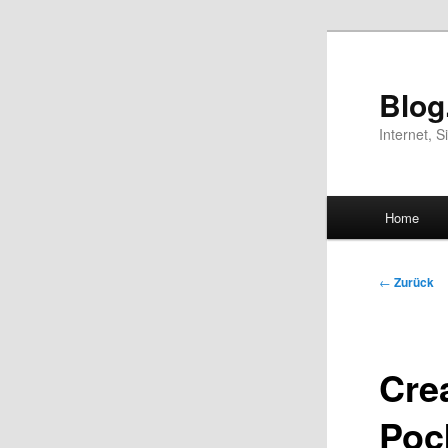
Blog
Internet, 
Hauptmenü
Home
Zum
Inhalt
Beitragsna
←
Zurück
wechse
Cre
Poc