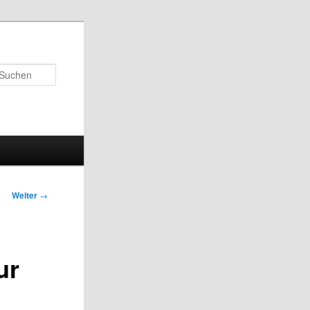
Suchen
Weiter
→
ur