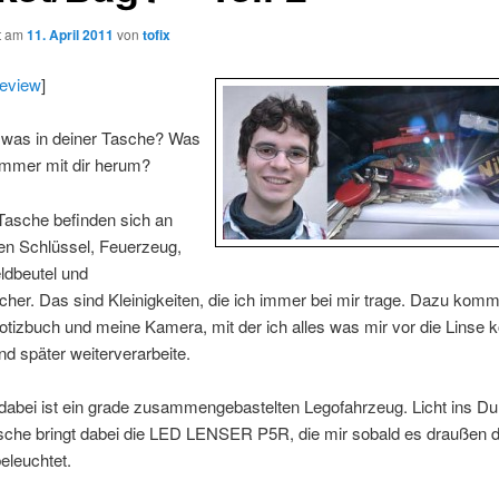
ht am
11. April 2011
von
tofix
Review
]
 was in deiner Tasche? Was
immer mit dir herum?
Tasche befinden sich an
ten Schlüssel, Feuerzeug,
ldbeutel und
her. Das sind Kleinigkeiten, die ich immer bei mir trage. Dazu kom
Notizbuch und meine Kamera, mit der ich alles was mir vor die Linse
und später weiterverarbeite.
dabei ist ein grade zusammengebastelten Legofahrzeug. Licht ins Du
sche bringt dabei die LED LENSER P5R, die mir sobald es draußen d
eleuchtet.