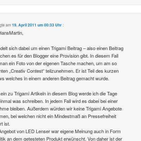
gte am
19. April 2011 um 00:33 Uhr
:
HansMartin,
delt sich dabei um einen Trigami Beitrag – also einen Beitrag
lchen es für den Blogger eine Provision gibt. In diesem Fall
 man ein Foto von der eigenen Tasche machen, um am so
ten „Creativ Contest“ teilzunehmen. Er ist Teil des kurzen
s welches in einem anderen Beitrag gemacht wurde.
ein zu Trigami Artikeln in diesem Blog werde ich die Tage
inmal was schreiben. In jedem Fall wird es dabei bei einer
me bleiben. Außerdem würden wir keine Trigami Angebote
en, bei welchen nicht ein Mindestmaß an Pressefreiheit
t ist.
Angebot von LED Lenser war eigene Meinung auch in Form
itik an dem getesteten Produkt erwünscht. Von daher ist der