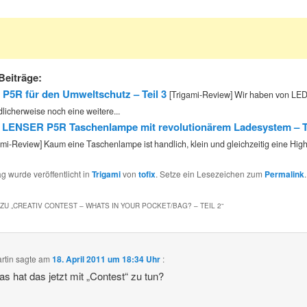
Beiträge:
 P5R für den Umweltschutz – Teil 3
[Trigami-Review] Wir haben von L
dlicherweise noch eine weitere...
LENSER P5R Taschenlampe mit revolutionärem Ladesystem – Te
ami-Review] Kaum eine Taschenlampe ist handlich, klein und gleichzeitig eine High
ag wurde veröffentlicht in
Trigami
von
tofix
. Setze ein Lesezeichen zum
Permalink
.
ZU „
CREATIV CONTEST – WHATS IN YOUR POCKET/BAG? – TEIL 2
“
rtin
sagte am
18. April 2011 um 18:34 Uhr
:
s hat das jetzt mit „Contest“ zu tun?