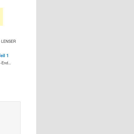
ED LENSER
il 1
-End...