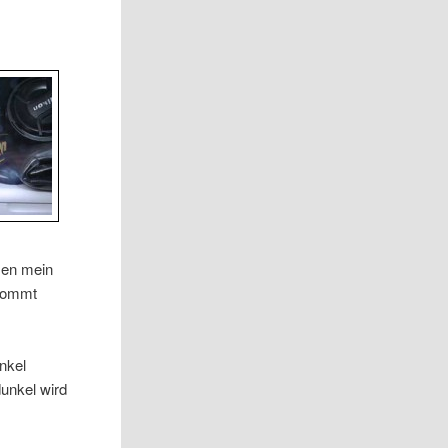
men mein
 kommt
nkel
unkel wird