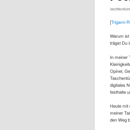
Veröffentlic
[
Trigami-
Warum ist
trägst Du 
In meiner 
Kleinigkei
Opinel, Ge
Taschentüc
digitales 
festhalte 
Heute mit 
meiner Ta
den Weg b