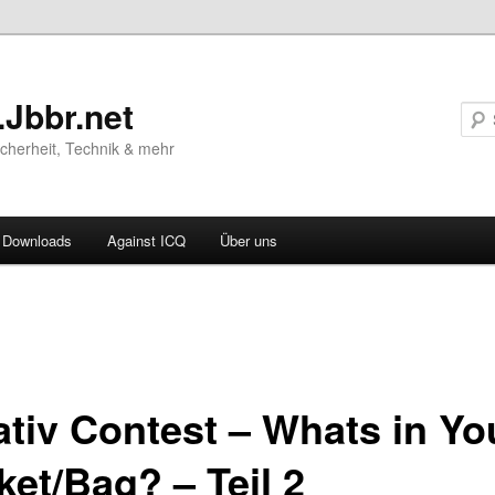
.Jbbr.net
Sicherheit, Technik & mehr
Downloads
Against ICQ
Über uns
vigation
ln
ativ Contest – Whats in Yo
ket/Bag? – Teil 2