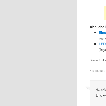
Ähnliche 
Eine
freun
LED 
[Trig
Dieser Eintr
2 GEDANKEN 
HansMa
Und wa