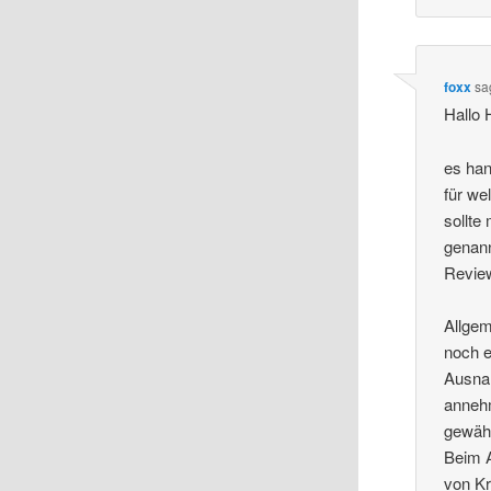
foxx
sa
Hallo 
es han
für we
sollte
genann
Review
Allgem
noch e
Ausnah
annehm
gewähr
Beim 
von Kr