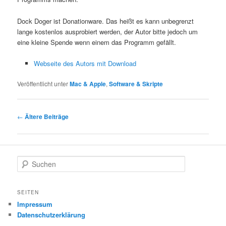
Dock Doger ist Donationware. Das heißt es kann unbegrenzt
lange kostenlos ausprobiert werden, der Autor bitte jedoch um
eine kleine Spende wenn einem das Programm gefällt.
Webseite des Autors mit Download
Veröffentlicht unter
Mac & Apple
,
Software & Skripte
Beitragsnavigation
←
Ältere Beiträge
S
u
c
h
SEITEN
e
Impressum
n
Datenschutzerklärung