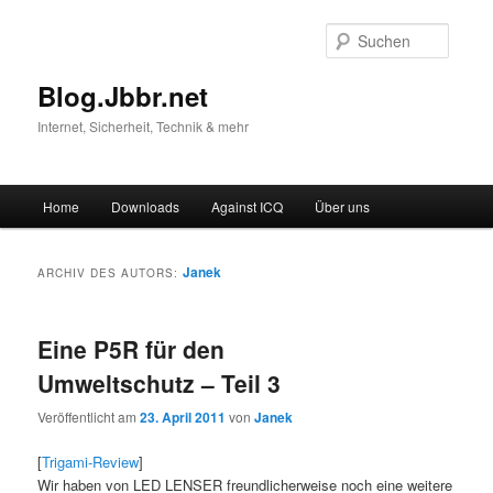
Suche
Blog.Jbbr.net
Internet, Sicherheit, Technik & mehr
Hauptmenü
Home
Downloads
Against ICQ
Über uns
Zum
Zum
Inhalt
sekundären
Janek
ARCHIV DES AUTORS:
wechseln
Inhalt
Eine P5R für den
wechseln
Umweltschutz – Teil 3
Veröffentlicht am
23. April 2011
von
Janek
[
Trigami-Review
]
Wir haben von LED LENSER freundlicherweise noch eine weitere