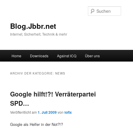
Suche
Blog.Jbbr.net
Internet, Sicherheit, Technik & mehr
Hauptmenü
Home
Downloads
Against ICQ
Über uns
Zum
Zum
Inhalt
sekundären
ARCHIV DER KATEGORIE:
NEWS
wechseln
Inhalt
Google hilft!?! Verräterpartei
wechseln
SPD…
Veröffentlicht am
1. Juli 2009
von
tofix
Google als Helfer in der Not?!?