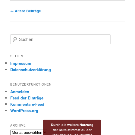
Beitragsnavigation
←
Ältere Beiträge
S
u
c
h
SEITEN
e
Impressum
n
Datenschutzerklärung
BENUTZERFUNKTIONEN
Anmelden
Feed der Einträge
Kommentare-Feed
WordPress.org
Durch die weitere Nutzung
ARCHIVE
der Seite stimmst du der
Archive
Verwendung von Cookies