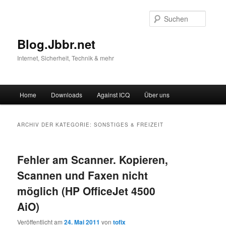
Suche
Blog.Jbbr.net
Internet, Sicherheit, Technik & mehr
Hauptmenü
Home
Downloads
Against ICQ
Über uns
Zum
Zum
Inhalt
sekundären
ARCHIV DER KATEGORIE:
SONSTIGES & FREIZEIT
wechseln
Inhalt
Fehler am Scanner. Kopieren,
wechseln
Scannen und Faxen nicht
möglich (HP OfficeJet 4500
AiO)
Veröffentlicht am
24. Mai 2011
von
tofix