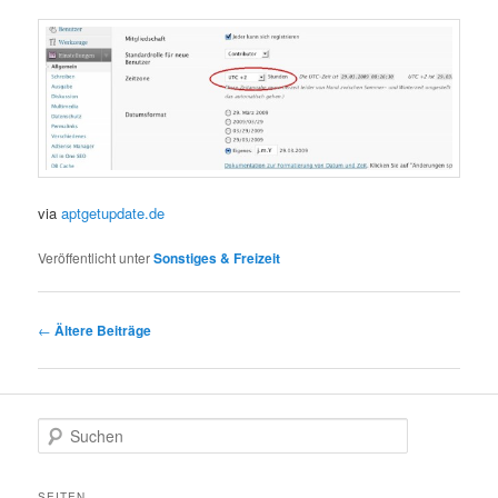
via
aptgetupdate.de
Veröffentlicht unter
Sonstiges & Freizeit
Beitragsnavigation
←
Ältere Beiträge
S
u
c
h
SEITEN