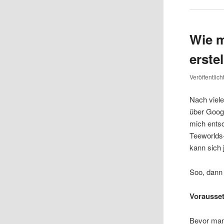
Wie m
erstel
Veröffentlic
Nach viel
über Googl
mich entsc
Teeworlds
kann sich 
Soo, dann
Vorausse
Bevor man 