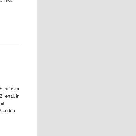
h traf dies
lertal, in
mit
 Stunden