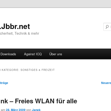
.Jbbr.net
Sicherheit, Technik & mehr
Downloads
Against ICQ
Über uns
ären
R KATEGORIE:
SONSTIGES & FREIZEIT
ln
vigation
iträge
Neuere
ln
unk – Freies WLAN für alle
ht am
28. März 2009
von
Janek