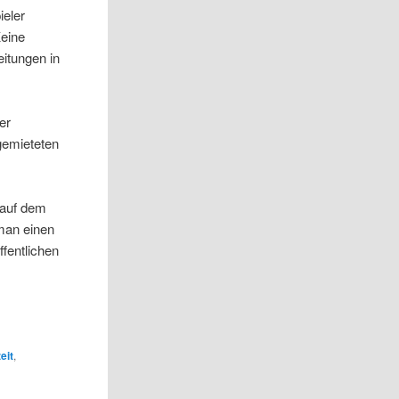
ieler
Keine
eitungen in
er
gemieteten
 auf dem
man einen
ffentlichen
eit
,