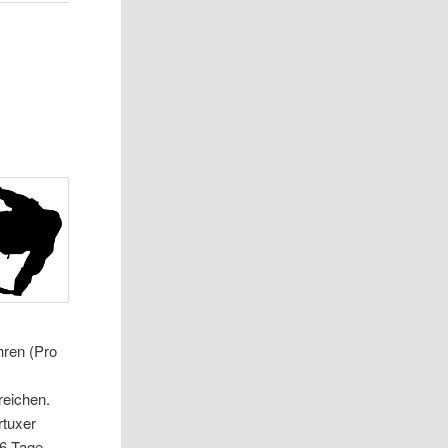
hren (Pro
reichen.
rtuxer
 6 Tage