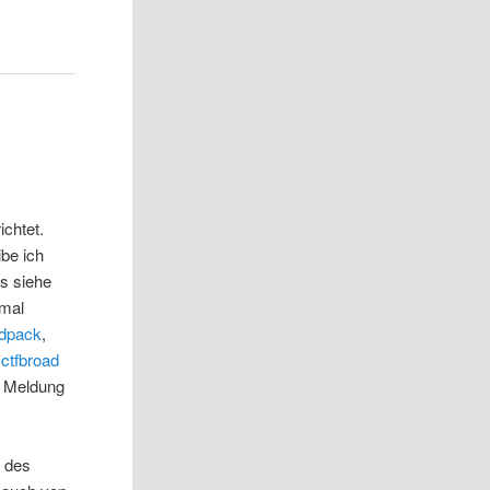
richtet.
ibe ich
Ps siehe
 mal
dpack
,
n
ctfbroad
e Meldung
s des