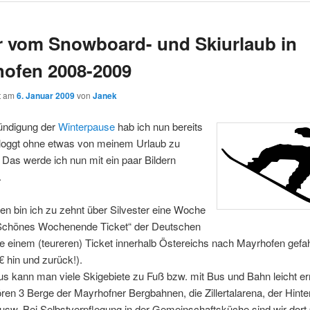
r vom Snowboard- und Skiurlaub in
ofen 2008-2009
ht am
6. Januar 2009
von
Janek
ündigung der
Winterpause
hab ich nun bereits
bloggt ohne etwas von meinem Urlaub zu
 Das werde ich nun mit ein paar Bildern
.
en bin ich zu zehnt über Silvester eine Woche
Schönes Wochenende Ticket“ der Deutschen
 einem (teureren) Ticket innerhalb Östereichs nach Mayrhofen gefa
 hin und zurück!).
us kann man viele Skigebiete zu Fuß bzw. mit Bus und Bahn leicht er
en 3 Berge der Mayrhofner Bergbahnen, die Zillertalarena, der Hinte
usw. Bei Selbstverpflegung in der Gemeinschaftsküche sind wir dort