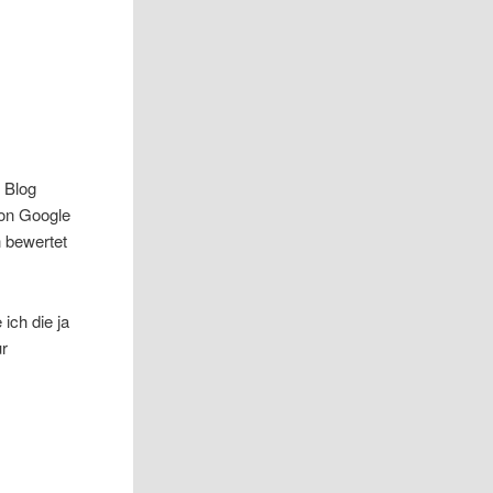
m
 Blog
von Google
h bewertet
ich die ja
ur