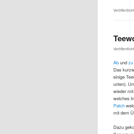
Veröffentlich
Teewo
Veröffentlic
Ab
und
zu
Das kurzwei
einige Tee
unten). Um
wieder mi
welches In
Patch
welc
mit dem Üb
Dazu geko