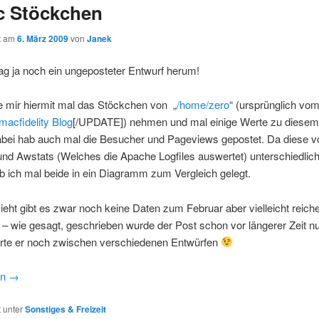
ic Stöckchen
ht am
6. März 2009
von
Janek
ag ja noch ein ungeposteter Entwurf herum!
e mir hiermit mal das Stöckchen von „
/home/zero
“ (ursprünglich vo
macfidelity Blog
[/UPDATE]
) nehmen und mal einige Werte zu diesem
abei hab auch mal die Besucher und Pageviews gepostet. Da diese 
und Awstats (Welches die Apache Logfiles auswertet) unterschiedlic
 ich mal beide in ein Diagramm zum Vergleich gelegt.
eht gibt es zwar noch keine Daten zum Februar aber vielleicht reiche 
– wie gesagt, geschrieben wurde der Post schon vor längerer Zeit n
te er noch zwischen verschiedenen Entwürfen
en
→
t unter
Sonstiges & Freizeit