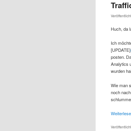
Traff
Veröffentlic
Huch, da l
Ich möcht
[UPDATE]
posten. D
Analytics 
wurden hab
Wie man si
noch nach 
schlummer
Weiterles
Veröffentlich