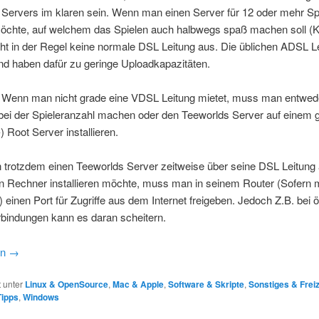
Servers im klaren sein. Wenn man einen Server für 12 oder mehr Sp
möchte, auf welchem das Spielen auch halbwegs spaß machen soll (
cht in der Regel keine normale DSL Leitung aus. Die üblichen ADSL L
nd haben dafür zu geringe Uploadkapazitäten.
: Wenn man nicht grade eine VDSL Leitung mietet, muss man entwed
 bei der Spieleranzahl machen oder den Teeworlds Server auf einem 
-) Root Server installieren.
trotzdem einen Teeworlds Server zeitweise über seine DSL Leitung
n Rechner installieren möchte, muss man in seinem Router (Sofern 
 einen Port für Zugriffe aus dem Internet freigeben. Jedoch Z.B. bei ö
rbindungen kann es daran scheitern.
en
→
t unter
Linux & OpenSource
,
Mac & Apple
,
Software & Skripte
,
Sonstiges & Freiz
Tipps
,
Windows