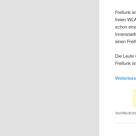
Freifunk i
freien WL
schon ein
Innenstadt
einen Frei
Die Leute
Freifunk i
Weiterles
Veröffentlich