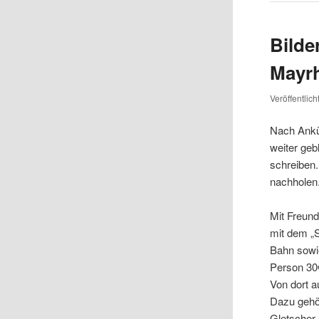
Bilde
Mayrh
Veröffentlic
Nach Ank
weiter ge
schreiben.
nachholen
Mit Freund
mit dem „
Bahn sowie
Person 30€
Von dort a
Dazu gehör
Gletscher 