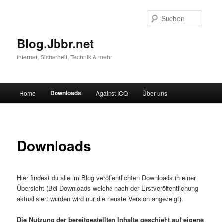
Suche
Blog.Jbbr.net
Internet, Sicherheit, Technik & mehr
Hauptmenü
Downloads
Home
Against ICQ
Über uns
Zum
Inhalt
wechseln
Downloads
Hier findest du alle im Blog veröffentlichten Downloads in einer
Übersicht (Bei Downloads welche nach der Erstveröffentlichung
aktualisiert wurden wird nur die neuste Version angezeigt).
Die Nutzung der bereitgestellten Inhalte geschieht auf eigene