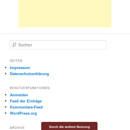
S
u
c
h
SEITEN
e
Impressum
n
Datenschutzerklärung
BENUTZERFUNKTIONEN
Anmelden
Feed der Einträge
Kommentare-Feed
WordPress.org
Durch die weitere Nutzung
ARCHIVE