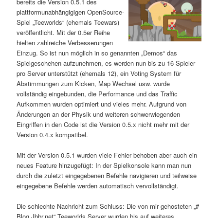
bereits die Version 0.5.1 des
plattformunabhängigigen OpenSource-
Spiel „Teeworlds“ (ehemals Teewars)
veröffentlicht. Mit der 0.5er Reihe
hielten zahlreiche Verbesserungen
Einzug. So ist nun möglich in so genannten „Demos“ das
Spielgeschehen aufzunehmen, es werden nun bis zu 16 Spieler
pro Server unterstützt (ehemals 12), ein Voting System für
Abstimmungen zum Kicken, Map Wechsel usw. wurde
vollständig eingebunden, die Performance und das Traffic
Aufkommen wurden optimiert und vieles mehr. Aufgrund von
Änderungen an der Physik und weiteren schwerwiegenden
Eingriffen in den Code ist die Version 0.5.x nicht mehr mit der
Version 0.4.x kompatibel.
Mit der Version 0.5.1 wurden viele Fehler behoben aber auch ein
neues Feature hinzugefügt: In der Spielkonsole kann man nun
durch die zuletzt eingegebenen Befehle navigieren und teilweise
eingegebene Befehle werden automatisch vervollständigt.
Die schlechte Nachricht zum Schluss: Die von mir gehosteten „#
Blog.Jbbr.net“ Teeworlds Server wurden bis auf weiteres