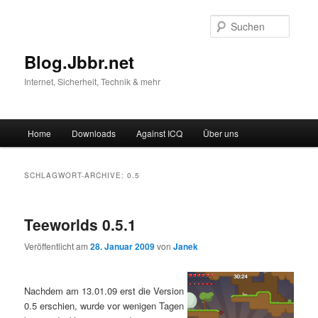
Suche
Blog.Jbbr.net
Internet, Sicherheit, Technik & mehr
Hauptmenü
Home
Downloads
Against ICQ
Über uns
Zum
Zum
Inhalt
sekundären
SCHLAGWORT-ARCHIVE:
0.5
wechseln
Inhalt
Teeworlds 0.5.1
wechseln
Veröffentlicht am
28. Januar 2009
von
Janek
Nachdem am 13.01.09 erst die Version
0.5 erschien, wurde vor wenigen Tagen