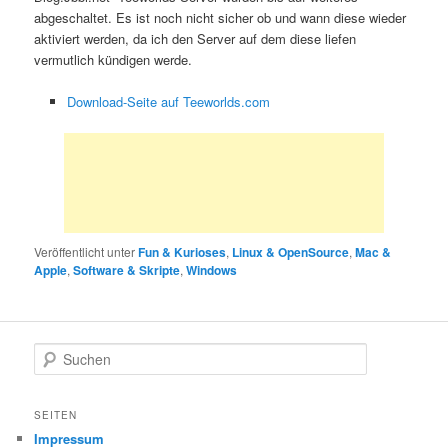
abgeschaltet. Es ist noch nicht sicher ob und wann diese wieder
aktiviert werden, da ich den Server auf dem diese liefen
vermutlich kündigen werde.
Download-Seite auf Teeworlds.com
Veröffentlicht unter
Fun & Kurioses
,
Linux & OpenSource
,
Mac &
Apple
,
Software & Skripte
,
Windows
S
u
c
h
SEITEN
e
Impressum
n