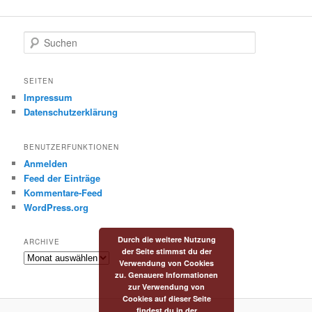
S
u
c
h
SEITEN
e
Impressum
n
Datenschutzerklärung
BENUTZERFUNKTIONEN
Anmelden
Feed der Einträge
Kommentare-Feed
WordPress.org
Durch die weitere Nutzung
ARCHIVE
der Seite stimmst du der
Archive
Verwendung von Cookies
zu. Genauere Informationen
zur Verwendung von
Cookies auf dieser Seite
findest du in der