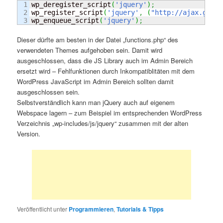
1

wp_deregister_script
(
'jquery'
)
;
2

wp_register_script
(
'jquery'
,
(
"http://ajax.googl
wp_enqueue_script
(
'jquery'
)
;
Dieser dürfte am besten in der Datei „functions.php“ des
verwendeten Themes aufgehoben sein. Damit wird
ausgeschlossen, dass die JS Library auch im Admin Bereich
ersetzt wird – Fehlfunktionen durch Inkompatiblitäten mit dem
WordPress JavaScript im Admin Bereich sollten damit
ausgeschlossen sein.
Selbstverständlich kann man jQuery auch auf eigenem
Webspace lagern – zum Beispiel im entsprechenden WordPress
Verzeichnis „wp-includes/js/jquery“ zusammen mit der alten
Version.
Veröffentlicht unter
Programmieren
,
Tutorials & Tipps