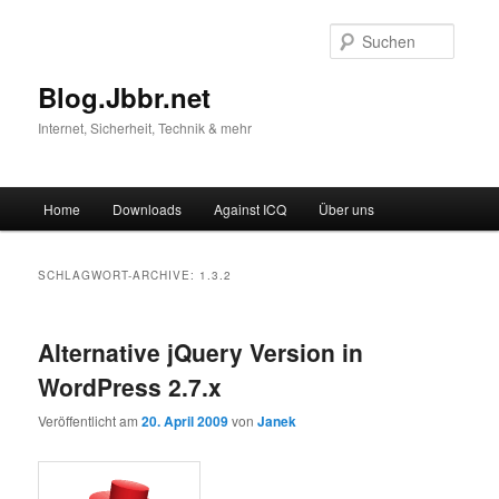
Suche
Blog.Jbbr.net
Internet, Sicherheit, Technik & mehr
Hauptmenü
Home
Downloads
Against ICQ
Über uns
Zum
Zum
Inhalt
sekundären
SCHLAGWORT-ARCHIVE:
1.3.2
wechseln
Inhalt
Alternative jQuery Version in
wechseln
WordPress 2.7.x
Veröffentlicht am
20. April 2009
von
Janek