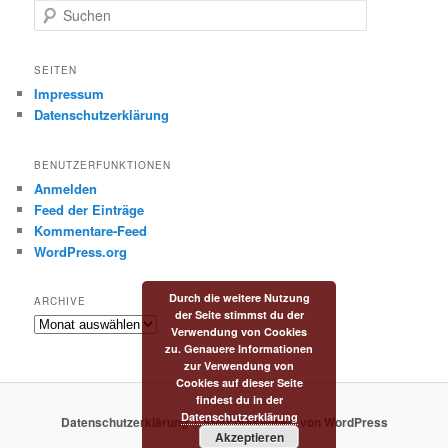
S
u
c
h
SEITEN
e
Impressum
n
Datenschutzerklärung
BENUTZERFUNKTIONEN
Anmelden
Feed der Einträge
Kommentare-Feed
WordPress.org
Durch die weitere Nutzung
ARCHIVE
der Seite stimmst du der
Archive
Verwendung von Cookies
zu. Genauere Informationen
zur Verwendung von
Cookies auf dieser Seite
findest du in der
Datenschutzerklärung
Datenschutzerklärung
Stolz präsentiert von WordPress
Akzeptieren