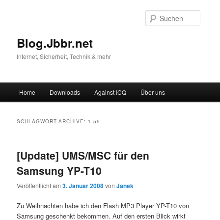
Suche
Blog.Jbbr.net
Internet, Sicherheit, Technik & mehr
Hauptmenü
Home
Downloads
Against ICQ
Über uns
Zum
Zum
Inhalt
sekundären
SCHLAGWORT-ARCHIVE:
1.55
wechseln
Inhalt
[Update] UMS/MSC für den
wechseln
Samsung YP-T10
Veröffentlicht am
3. Januar 2008
von
Janek
Zu Weihnachten habe ich den Flash MP3 Player YP-T10 von
Samsung geschenkt bekommen. Auf den ersten Blick wirkt