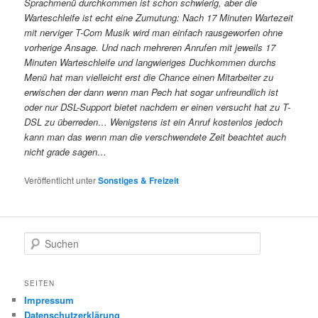
Sprachmenü durchkommen ist schon schwierig, aber die
Warteschleife ist echt eine Zumutung: Nach 17 Minuten Wartezeit
mit nerviger T-Com Musik wird man einfach rausgeworfen ohne
vorherige Ansage. Und nach mehreren Anrufen mit jeweils 17
Minuten Warteschleife und langwieriges Duchkommen durchs
Menü hat man vielleicht erst die Chance einen Mitarbeiter zu
erwischen der dann wenn man Pech hat sogar unfreundlich ist
oder nur DSL-Support bietet nachdem er einen versucht hat zu T-
DSL zu überreden… Wenigstens ist ein Anruf kostenlos jedoch
kann man das wenn man die verschwendete Zeit beachtet auch
nicht grade sagen…
Veröffentlicht unter
Sonstiges & Freizeit
S
u
c
h
SEITEN
e
Impressum
n
Datenschutzerklärung