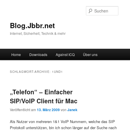
Suche
Blog.Jbbr.net
Internet, Sicherheit, Technik & mehr
Hauptmenü
Home
Downloads
Against ICQ
Über uns
Zum
Zum
Inhalt
sekundären
SCHLAGWORT-ARCHIVE:
1UND1
wechseln
Inhalt
„Telefon“ – Einfacher
wechseln
SIP/VoIP Client für Mac
Veröffentlicht am
13. März 2009
von
Janek
Als Nutzer von mehreren 1&1 VoIP Nummern, welche das SIP
Protokoll unterstützen, bin ich schon länger auf der Suche nach