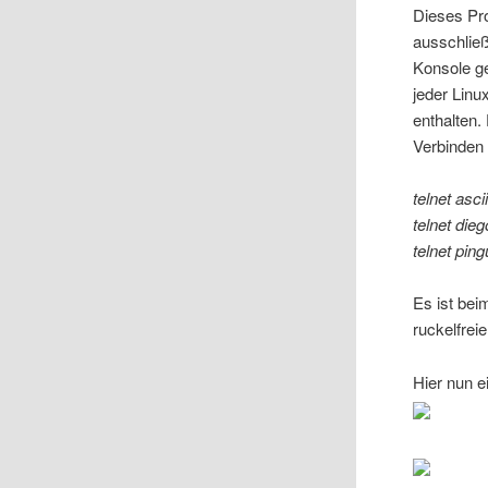
Dieses Pro
ausschließ
Konsole ge
jeder Linu
enthalten.
Verbinden 
telnet asc
telnet dieg
telnet ping
Es ist bei
ruckelfrei
Hier nun e