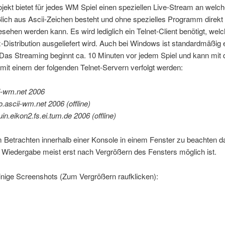
jekt bietet für jedes WM Spiel einen speziellen Live-Stream an welch
lich aus Ascii-Zeichen besteht und ohne spezielles Programm direkt 
sehen werden kann. Es wird lediglich ein Telnet-Client benötigt, welc
x-Distribution ausgeliefert wird. Auch bei Windows ist standardmäßig 
 Das Streaming beginnt ca. 10 Minuten vor jedem Spiel und kann mit
mit einem der folgenden Telnet-Servern verfolgt werden:
ii-wm.net 2006
o.ascii-wm.net 2006 (offline)
uin.eikon2.fs.ei.tum.de 2006 (offline)
m Betrachten innerhalb einer Konsole in einem Fenster zu beachten d
e Wiedergabe meist erst nach Vergrößern des Fensters möglich ist.
inige Screenshots (Zum Vergrößern raufklicken):