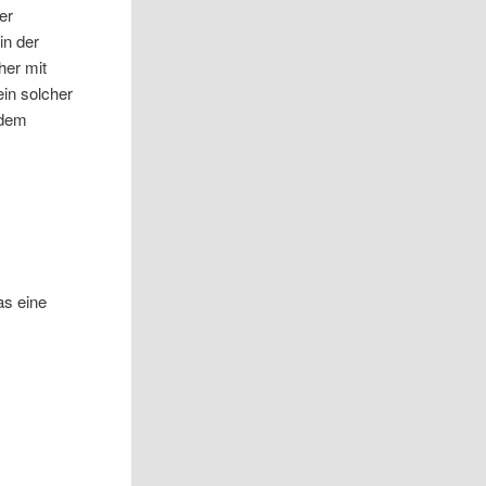
er
in der
her mit
ein solcher
 dem
as eine