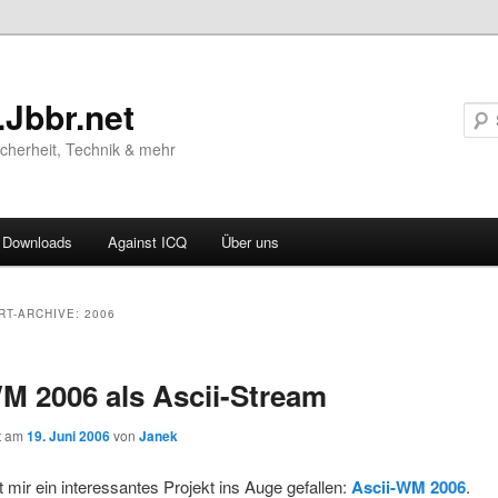
.Jbbr.net
Sicherheit, Technik & mehr
Downloads
Against ICQ
Über uns
ären
RT-ARCHIVE:
2006
ln
M 2006 als Ascii-Stream
ln
ht am
19. Juni 2006
von
Janek
t mir ein interessantes Projekt ins Auge gefallen:
Ascii-WM 2006
.