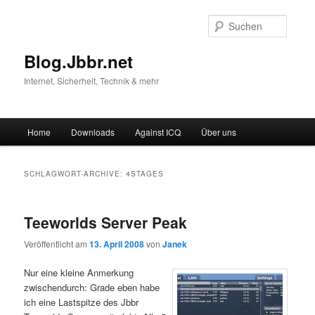
Suche
Blog.Jbbr.net
Internet, Sicherheit, Technik & mehr
Hauptmenü
Home
Downloads
Against ICQ
Über uns
Zum
Zum
Inhalt
sekundären
SCHLAGWORT-ARCHIVE:
4STAGES
wechseln
Inhalt
Teeworlds Server Peak
wechseln
Veröffentlicht am
13. April 2008
von
Janek
Nur eine kleine Anmerkung
zwischendurch: Grade eben habe
ich eine Lastspitze des Jbbr