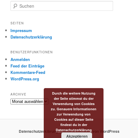
S
u
c
h
SEITEN
e
Impressum
n
Datenschutzerklärung
BENUTZERFUNKTIONEN
Anmelden
Feed der Einträge
Kommentare-Feed
WordPress.org
Durch die weitere Nutzung
ARCHIVE
der Seite stimmst du der
Archive
Verwendung von Cookies
zu. Genauere Informationen
zur Verwendung von
Cookies auf dieser Seite
findest du in der
Datenschutzerklärung
Datenschutzerklärung
Stolz präsentiert von WordPress
Akzeptieren