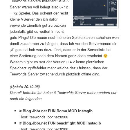
Teeworlds Servers miterlebt: Alle 5
Server waren voll belegt also 6×12
= 72 Spieler. Das scheint der recht
kleine VServer den ich dafür
verwende ziemlich gut zu packen
jedenfalls gibt es weiterhin recht
gute Pings! Die neuen noch höheren Spielerzahlen scheinen wohl
damit zusammen zu hängen, dass ich vor den Servernamen ein
„#“ gesetzt hab was dazu führt, dass er in der Serverliste bei
einer Sortierung nach dem Namen ganz oben erscheint
Weiterhin gibt es seit der Version 0.4.2 keine plötzlichen
Speicherzugriffsfehler mehr welche dazu führten, dass der
Teeworlds Server zwischendurch plötzlich offline ging.
(Update 20.10.08)
Derzeit betreibe ich keine 6 Teeworlds Server mehr sondern nur
noch die folgenden
# Blog.Jbbr.net FUN Roma MOD instagib
Host: teeworlds.jbbr.net:8308
# Blog.Jbbr.net FUN beachfight MOD instagib
Host: teeworlds.jbbr.net:8306