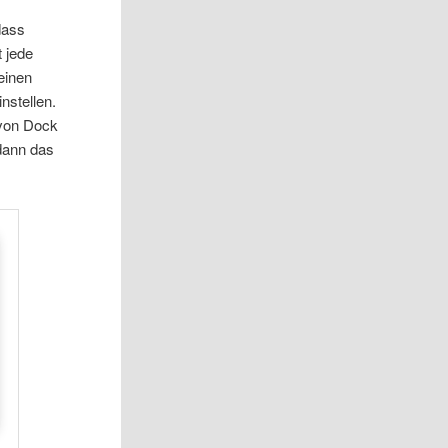
dass
 jede
einen
nstellen.
von Dock
 dann das