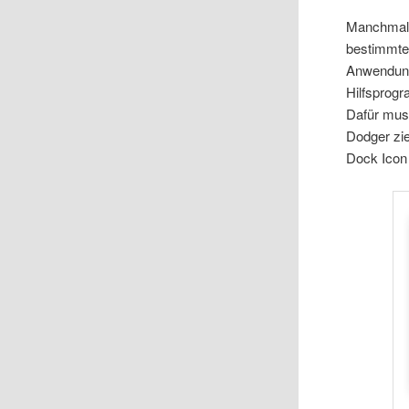
Manchmal 
bestimmte
Anwendung 
Hilfsprog
Dafür mus
Dodger zie
Dock Icon 