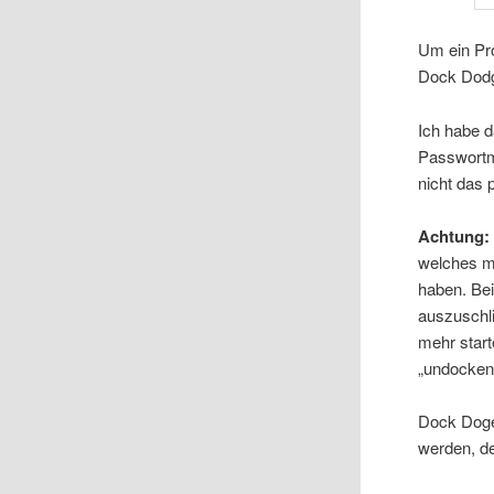
Um ein Pr
Dock Dodg
Ich habe d
Passwortm
nicht das 
Achtung
welches m
haben. Bei
auszuschl
mehr start
„undocke
Dock Doger
werden, de