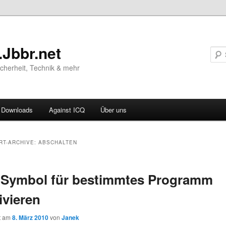
.Jbbr.net
Sicherheit, Technik & mehr
Downloads
Against ICQ
Über uns
ären
RT-ARCHIVE:
ABSCHALTEN
ln
 Symbol für bestimmtes Programm
ln
ivieren
ht am
8. März 2010
von
Janek