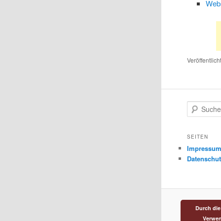
Webs
Veröffentlich
S
u
c
h
SEITEN
e
Impressu
n
Datenschut
Durch die
Verwen