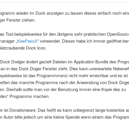
ogramm wieder im Dock anzeigen zu lassen dieses einfach noch ein
er Fenster ziehen.
as Tool beispielsweise für den übrigens sehr praktischen OpenSourc
anager „
KeePassX
“ verwendet. Diesen habe ich immer geöffnet ben
platzraubende Dock Icon.
:
Dock Dodger ändert gezielt Dateien im Application Bundle des Pro
an in das Dock Doger Fenster zieht. Dies kann unerwartete Nebenef
spielsweise ist das Programmmenü nicht mehr erreichbar und es ist 
ießen das manche Programme nach der Anwendung von Dock Doger
en. Deshalb sollte man vor der Benutzung immer eine Kopie des zu
nden“ Programms machen.
 ist Donationware. Das heißt es kann unbegrenzt lange kostenlos a
r Autor bitte jedoch um eine kleine Spende wenn einem das Programm