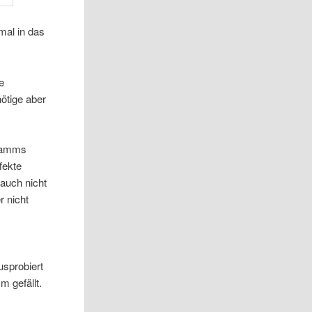
mal in das
e
ötige aber
gramms
fekte
auch nicht
 nicht
usprobiert
 gefällt.