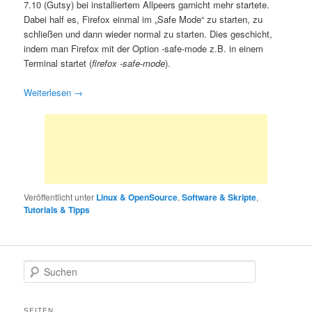
7.10 (Gutsy) bei installiertem Allpeers garnicht mehr startete.
Dabei half es, Firefox einmal im „Safe Mode“ zu starten, zu
schließen und dann wieder normal zu starten. Dies geschicht,
indem man Firefox mit der Option -safe-mode z.B. in einem
Terminal startet (
firefox -safe-mode
).
Weiterlesen
→
Veröffentlicht unter
Linux & OpenSource
,
Software & Skripte
,
Tutorials & Tipps
S
u
c
h
SEITEN