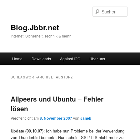
Suche
Blog.Jbbr.net
Internet, Sicherheit, Technik & mehr
Hauptmenü
Home
Downloads
Against ICQ
Über uns
Zum
Zum
Inhalt
sekundären
SCHLAGWORT-ARCHIVE:
ABSTURZ
wechseln
Inhalt
Allpeers und Ubuntu – Fehler
wechseln
lösen
Veröffentlicht am
8. November 2007
von
Janek
Update (09.10.07):
Ich habe nun Probleme bei der Verwendung
von Thunderbird bemerkt. Nun scheint SSL/TLS nicht mehr zu