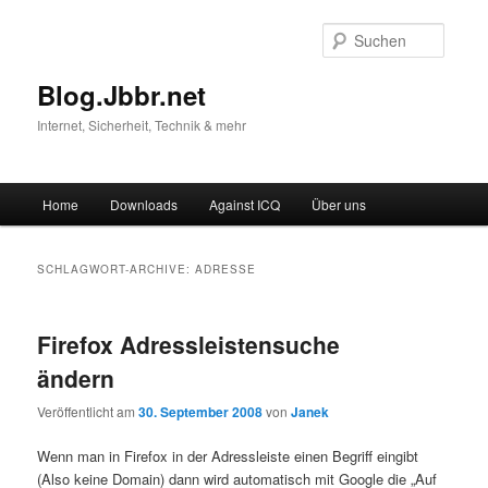
Suche
Blog.Jbbr.net
Internet, Sicherheit, Technik & mehr
Hauptmenü
Home
Downloads
Against ICQ
Über uns
Zum
Zum
Inhalt
sekundären
SCHLAGWORT-ARCHIVE:
ADRESSE
wechseln
Inhalt
Firefox Adressleistensuche
wechseln
ändern
Veröffentlicht am
30. September 2008
von
Janek
Wenn man in Firefox in der Adressleiste einen Begriff eingibt
(Also keine Domain) dann wird automatisch mit Google die „Auf