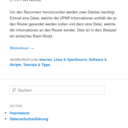
Um den Reconnect hervorzurufen werden zwei Dateien benötigt.
Einmal eine Datei, welche die UPNP-Informationen enthält die an
den Router gesendet werden sollen und dann eine Datei, welche
die Informationen an den Router sendet. Dies ist in dem Beispiel
ein einfaches Bash-Skript.
Weiterlesen
→
Veröffentlicht unter
Internet
,
Linux & OpenSource
,
Software &
Skripte
,
Tutorials & Tipps
S
u
c
h
SEITEN
e
Impressum
n
Datenschutzerklärung