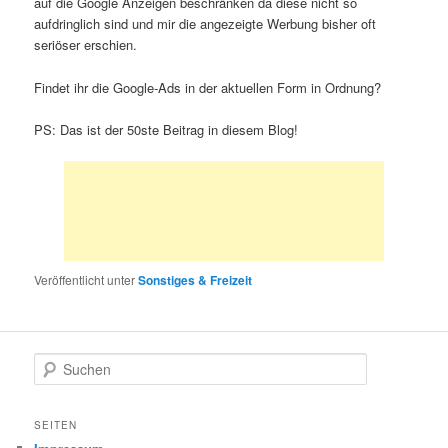
auf die Google Anzeigen beschränken da diese nicht so
aufdringlich sind und mir die angezeigte Werbung bisher oft
seriöser erschien.
Findet ihr die Google-Ads in der aktuellen Form in Ordnung?
PS: Das ist der 50ste Beitrag in diesem Blog!
Veröffentlicht unter
Sonstiges & Freizeit
S
u
c
h
SEITEN
e