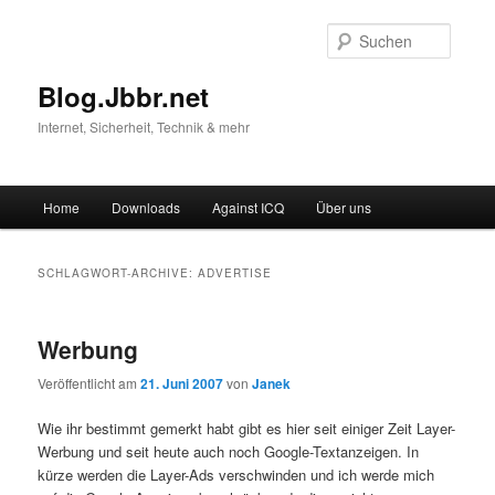
Suche
Blog.Jbbr.net
Internet, Sicherheit, Technik & mehr
Hauptmenü
Home
Downloads
Against ICQ
Über uns
Zum
Zum
Inhalt
sekundären
SCHLAGWORT-ARCHIVE:
ADVERTISE
wechseln
Inhalt
Werbung
wechseln
Veröffentlicht am
21. Juni 2007
von
Janek
Wie ihr bestimmt gemerkt habt gibt es hier seit einiger Zeit Layer-
Werbung und seit heute auch noch Google-Textanzeigen. In
kürze werden die Layer-Ads verschwinden und ich werde mich