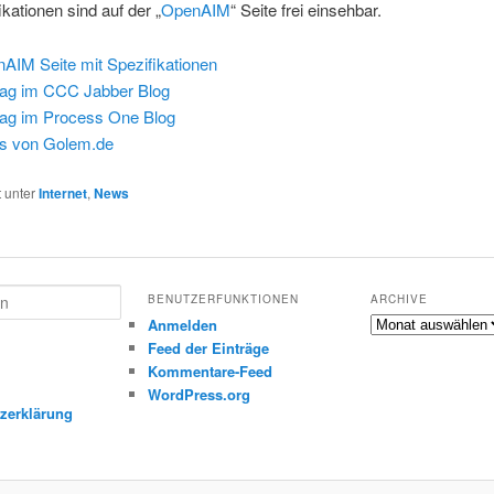
ikationen sind auf der „
OpenAIM
“ Seite frei einsehbar.
AIM Seite mit Spezifikationen
rag im CCC Jabber Blog
rag im Process One Blog
s von Golem.de
t unter
Internet
,
News
BENUTZERFUNKTIONEN
ARCHIVE
Archive
Anmelden
Feed der Einträge
Kommentare-Feed
m
WordPress.org
zerklärung