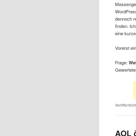
Messenger 
WordPress
dennoch r
finden. Ic
eine kurz
Vorerst ei
Frage:
Wel
Gewertete
Veröffentlich
AOL ö