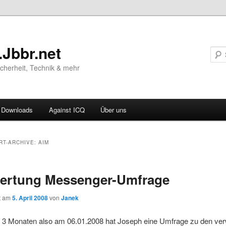
.Jbbr.net
Sicherheit, Technik & mehr
Downloads
Against ICQ
Über uns
ären
RT-ARCHIVE:
AIM
ln
ertung Messenger-Umfrage
ln
ht am
5. April 2008
von
Janek
 3 Monaten also am 06.01.2008 hat Joseph eine Umfrage zu den ve