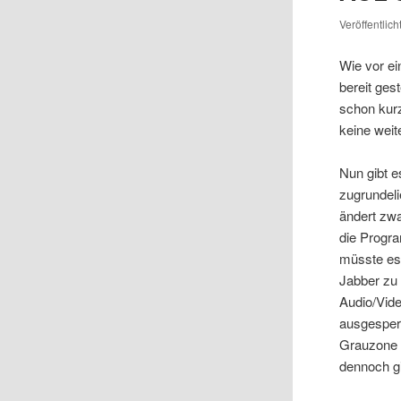
Veröffentlic
Wie vor ei
bereit ges
schon kur
keine wei
Nun gibt e
zugrundel
ändert zwa
die Progr
müsste es 
Jabber zu 
Audio/Vide
ausgesperr
Grauzone (
dennoch gi