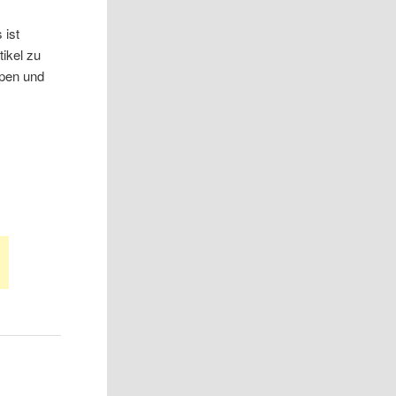
 ist
tikel zu
ppen und