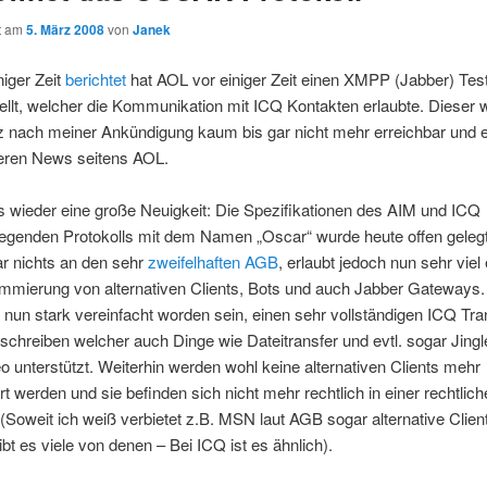
ht am
5. März 2008
von
Janek
niger Zeit
berichtet
hat AOL vor einiger Zeit einen XMPP (Jabber) Tes
tellt, welcher die Kommunikation mit ICQ Kontakten erlaubte. Dieser 
z nach meiner Ankündigung kaum bis gar nicht mehr erreichbar und 
teren News seitens AOL.
s wieder eine große Neuigkeit: Die Spezifikationen des AIM und ICQ
iegenden Protokolls mit dem Namen „Oscar“ wurde heute offen gelegt
r nichts an den sehr
zweifelhaften AGB
, erlaubt jedoch nun sehr viel
ammierung von alternativen Clients, Bots und auch Jabber Gateways.
nun stark vereinfacht worden sein, einen sehr vollständigen ICQ Tran
schreiben welcher auch Dinge wie Dateitransfer und evtl. sogar Jingl
o unterstützt. Weiterhin werden wohl keine alternativen Clients mehr
t werden und sie befinden sich nicht mehr rechtlich in einer rechtlic
Soweit ich weiß verbietet z.B. MSN laut AGB sogar alternative Clien
bt es viele von denen – Bei ICQ ist es ähnlich).