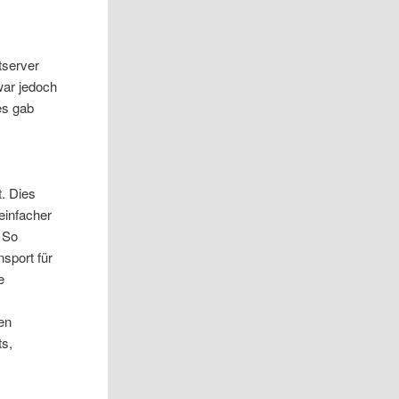
tserver
war jedoch
es gab
. Dies
 einfacher
 So
sport für
e
hen
ts,