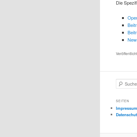
Die Spezif
Open
Beit
Beit
New
Veröffentlich
S
u
c
h
SEITEN
e
Impressu
n
Datenschut