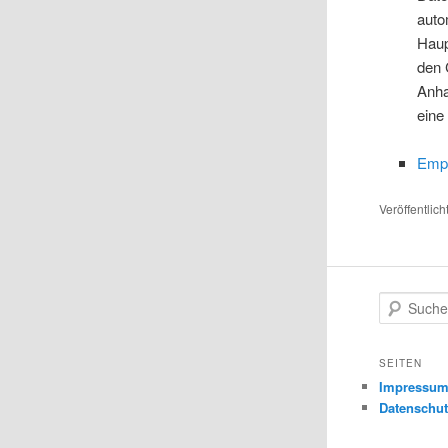
auto
Haup
den 
Anha
eine
Empe
Veröffentlich
S
u
c
h
SEITEN
e
Impressu
n
Datenschut