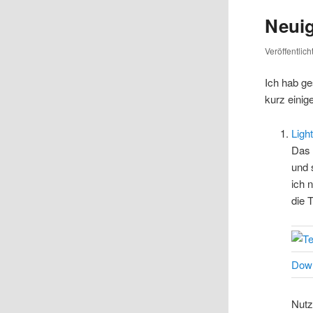
Neuig
Veröffentlic
Ich hab ge
kurz einig
Ligh
Das 
und 
ich 
die 
Dow
Nutz