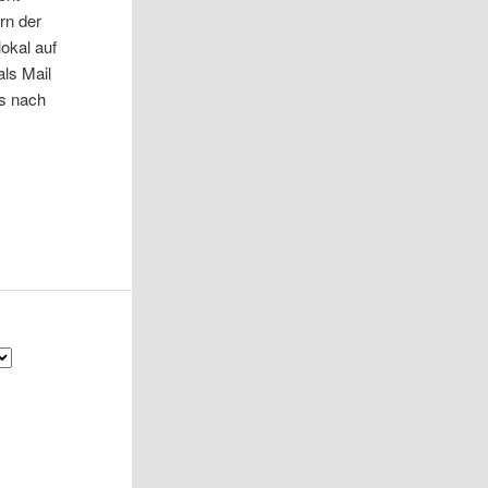
rn der
okal auf
ls Mail
ps nach