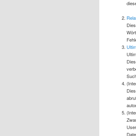
dies
Rela
Dies
Wört
Fehl
Ulti
Ulti
Dies
verb
Such
(Int
Dies
abru
auto
(Int
Zwar
User
Date