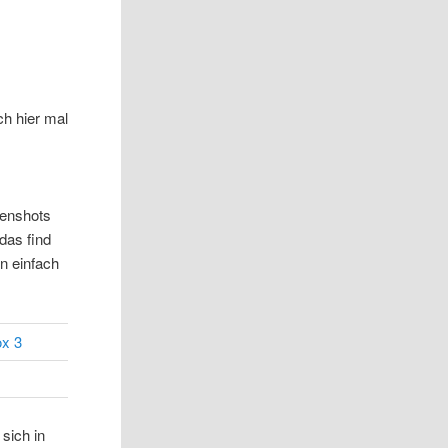
ch hier mal
eenshots
das find
en einfach
sich in