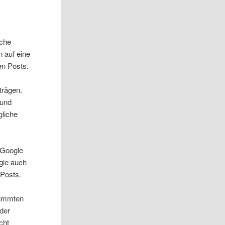
iche
 auf eine
en Posts.
trägen.
 und
liche
 Google
gle auch
 Posts.
timmten
der
cht