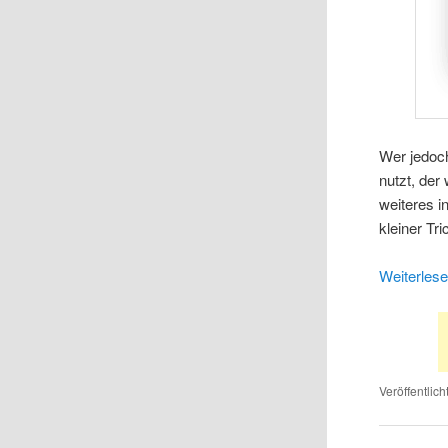
Wer jedoch
nutzt, der
weiteres i
kleiner Tr
Weiterles
Veröffentlich