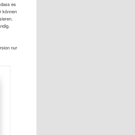
 dass es
er können
sieren.
ndig.
rsion nur