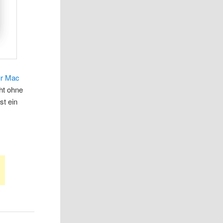
ür Mac
cht ohne
st ein