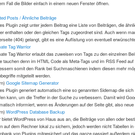
em Fall die Bilder einfach in einem neuen Fenster öffnen.
ted Posts / Ähnliche Beiträge
es Plugin zeigt unter jedem Beitrag eine Liste von Beiträgen, die ähnl
er enthalten oder den gleichen Tags zugeordnet sind. Auch wenn man
erseite (404) gelangt, gibt es eine Auflistung von eventuell erwünscht
mate Tag Warrior
mate Tag Warrior erlaubt das zuweisen von Tags zu den einzelnen Bei
e tauchen denn im HTML Code als Meta-Tags und im RSS Feed auf
essern somit den Rank bei Suchmaschienen indem diesen mehr mög
begriffe mitgeteilt werden.
ern)
Google Sitemap Generator
es Plugin generiert automatisch eine so genannten Sidemap die sich
fen kann, um die Treffer in der Suche zu verbessern. Damit wird Goo
matisch informiert, wenn es Änderungen auf der Seite gibt, also neue
ern)
WordPress Database Backup
 bietet WordPress von Haus aus an, die Beiträge von allen oder bes
n auf dem Rechner lokal zu sichern, jedoch werden nicht Tabellen in 
nbank von Plugins mitgesichert und das ganze passiert außerdem ni