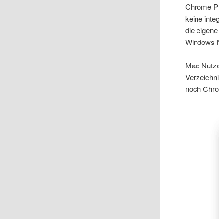
Chrome Pr
keine inte
die eigene
Windows N
Mac Nutze
Verzeichni
noch Chro