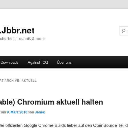
.Jbbr.net
Sicherheit, Technik & mehr
Downloads
Against ICQ
Über uns
ären
RT-ARCHIVE:
AKTUELL
ln
able) Chromium aktuell halten
ln
ht am
9. März 2010
von
Janek
der offiziellen Google Chrome Builds lieber auf den OpenSource Teil 