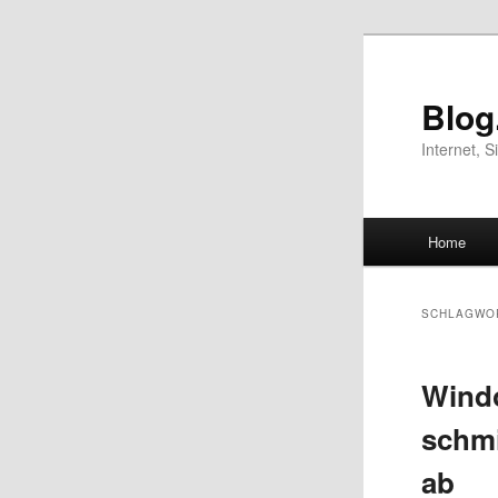
Blog
Internet, 
Hauptmenü
Home
Zum
Zum
Inhalt
sekund
SCHLAGWO
wechse
Inhalt
Wind
wechse
schmi
ab