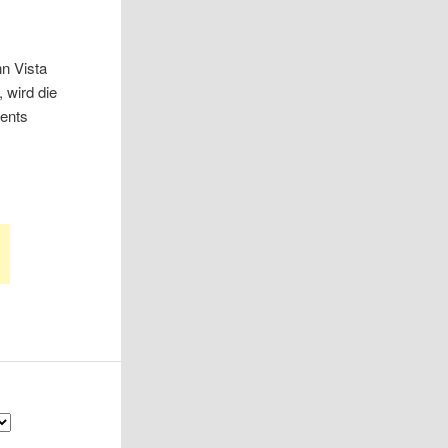
nn Vista
 wird die
ients