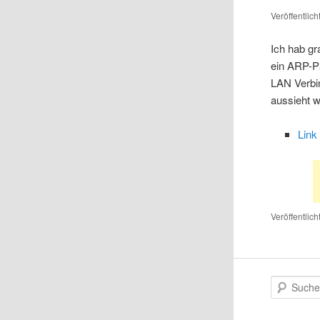
Veröffentlic
Ich hab gr
ein ARP-Pa
LAN Verbin
aussieht 
Link
Veröffentlich
S
u
c