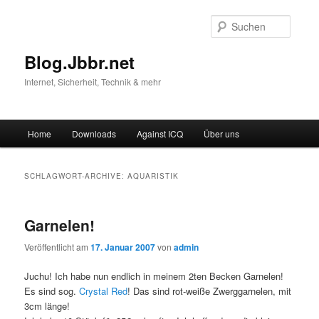
Suche
Blog.Jbbr.net
Internet, Sicherheit, Technik & mehr
Hauptmenü
Home
Downloads
Against ICQ
Über uns
Zum
Zum
Inhalt
sekundären
SCHLAGWORT-ARCHIVE:
AQUARISTIK
wechseln
Inhalt
Garnelen!
wechseln
Veröffentlicht am
17. Januar 2007
von
admin
Juchu! Ich habe nun endlich in meinem 2ten Becken Garnelen!
Es sind sog.
Crystal Red
! Das sind rot-weiße Zwerggarnelen, mit
3cm länge!