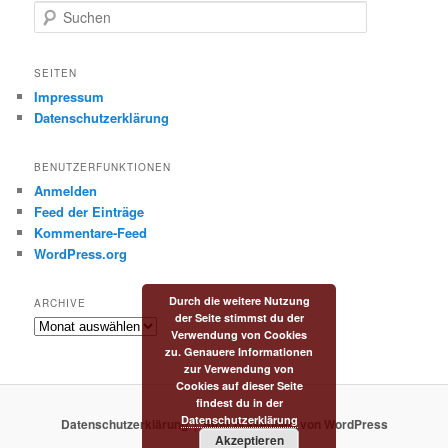
S
u
c
h
SEITEN
e
Impressum
n
Datenschutzerklärung
BENUTZERFUNKTIONEN
Anmelden
Feed der Einträge
Kommentare-Feed
WordPress.org
Durch die weitere Nutzung
ARCHIVE
der Seite stimmst du der
Archive
Verwendung von Cookies
zu. Genauere Informationen
zur Verwendung von
Cookies auf dieser Seite
findest du in der
Datenschutzerklärung
Datenschutzerklärung
Stolz präsentiert von WordPress
Akzeptieren