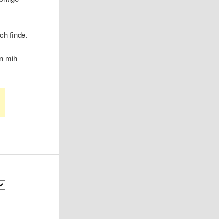
ch finde.
en mih