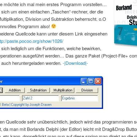
rne möchte ich mal mein erstes Programm vorstellen…
 sich um einen einfachen „Taschen“-rechner, der die
Multiplikation, Division und Subtraktion beherrscht. o.O
sinnvolles Programm also!
heidene Quellcode kann unter diesem Link eingesehen
ttp://paste.pocoo.org/show/1026/
 sich lediglich um die Funktionen, welche bewirken,
Operationen ausgeführt werden… Das ganze Paket (Project-File+ comp
n auch heruntergeladen werden.
-|Download|-
den Quellcode sehr unübersichtlich, jedoch wird das programmieren s
t, da man mit Borlands Delphi (der Editor) leicht mit Drag&Drop Butt
, etc kann, doppelklickt man nun auf diese spring man direkt an die ri