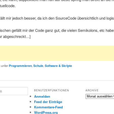
Quellcode.
ällt mir jedoch besser, da ich den SourceCode übersichtlich und logis
wischen gefällt mir der Code ganz gut, die vielen Semikolons, etc hab
ur abgeschreckt…]
t unter
Programmieren
,
Schule
,
Software & Skripte
BENUTZERFUNKTIONEN
ARCHIVE
Archive
Anmelden
Feed der Einträge
Kommentare-Feed
m
WordPress.org