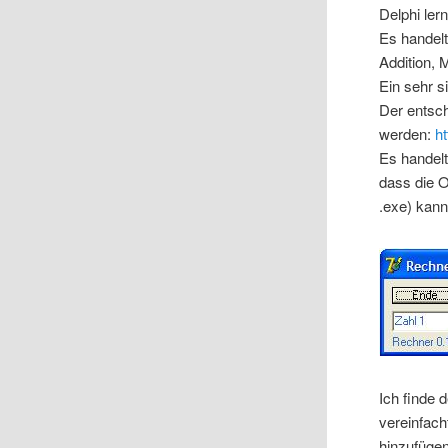
Delphi le
Es handelt
Addition, 
Ein sehr 
Der entsc
werden:
h
Es handelt
dass die 
.exe) kan
Ich finde 
vereinfach
hinzufügen