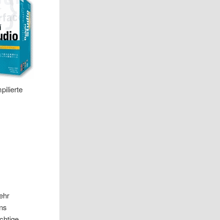
ilierte
ehr
ons
chtige