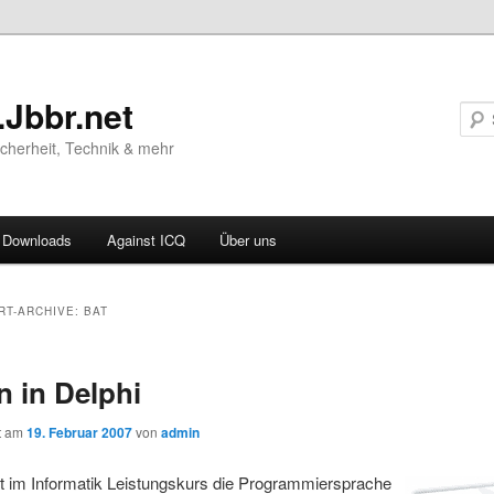
.Jbbr.net
Sicherheit, Technik & mehr
Downloads
Against ICQ
Über uns
ären
RT-ARCHIVE:
BAT
ln
 in Delphi
ln
ht am
19. Februar 2007
von
admin
zt im Informatik Leistungskurs die Programmiersprache