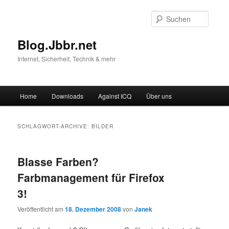
Suche
Blog.Jbbr.net
Internet, Sicherheit, Technik & mehr
Hauptmenü
Home
Downloads
Against ICQ
Über uns
Zum
Zum
Inhalt
sekundären
SCHLAGWORT-ARCHIVE:
BILDER
wechseln
Inhalt
Blasse Farben?
wechseln
Farbmanagement für Firefox
3!
Veröffentlicht am
18. Dezember 2008
von
Janek