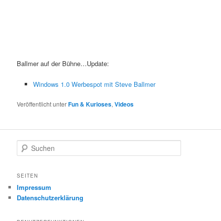
Ballmer auf der Bühne…Update:
Windows 1.0 Werbespot mit Steve Ballmer
Veröffentlicht unter
Fun & Kurioses
,
Videos
S
u
c
h
SEITEN
e
Impressum
n
Datenschutzerklärung