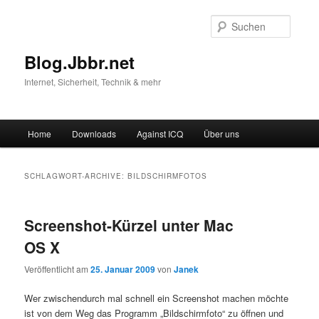
Suche
Blog.Jbbr.net
Internet, Sicherheit, Technik & mehr
Hauptmenü
Home
Downloads
Against ICQ
Über uns
Zum
Zum
Inhalt
sekundären
SCHLAGWORT-ARCHIVE:
BILDSCHIRMFOTOS
wechseln
Inhalt
Screenshot-Kürzel unter Mac
wechseln
OS X
Veröffentlicht am
25. Januar 2009
von
Janek
Wer zwischendurch mal schnell ein Screenshot machen möchte
ist von dem Weg das Programm „Bildschirmfoto“ zu öffnen und