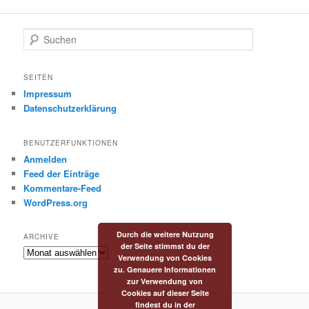
S
u
c
h
SEITEN
e
Impressum
n
Datenschutzerklärung
BENUTZERFUNKTIONEN
Anmelden
Feed der Einträge
Kommentare-Feed
WordPress.org
Durch die weitere Nutzung
ARCHIVE
der Seite stimmst du der
Archive
Verwendung von Cookies
zu. Genauere Informationen
zur Verwendung von
Cookies auf dieser Seite
findest du in der