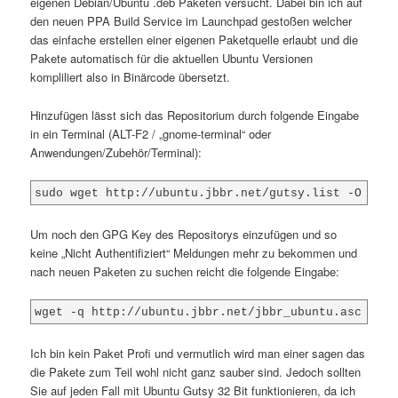
eigenen Debian/Ubuntu .deb Paketen versucht. Dabei bin ich auf
den neuen PPA Build Service im Launchpad gestoßen welcher
das einfache erstellen einer eigenen Paketquelle erlaubt und die
Pakete automatisch für die aktuellen Ubuntu Versionen
kompliliert also in Binärcode übersetzt.
Hinzufügen lässt sich das Repositorium durch folgende Eingabe
in ein Terminal (ALT-F2 / „gnome-terminal“ oder
Anwendungen/Zubehör/Terminal):
sudo wget http://ubuntu.jbbr.net/gutsy.list -O /etc
Um noch den GPG Key des Repositorys einzufügen und so
keine „Nicht Authentifiziert“ Meldungen mehr zu bekommen und
nach neuen Paketen zu suchen reicht die folgende Eingabe:
wget -q http://ubuntu.jbbr.net/jbbr_ubuntu.asc -O- 
Ich bin kein Paket Profi und vermutlich wird man einer sagen das
die Pakete zum Teil wohl nicht ganz sauber sind. Jedoch sollten
Sie auf jeden Fall mit Ubuntu Gutsy 32 Bit funktionieren, da ich