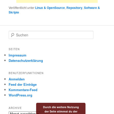
Veröffentlicht unter
Linux & OpenSource
,
Repository
,
Software &
Skripte
S
u
c
h
SEITEN
e
Impressum
n
Datenschutzerklärung
BENUTZERFUNKTIONEN
Anmelden
Feed der Einträge
Kommentare-Feed
WordPress.org
Durch die weitere Nutzung
ARCHIVE
der Seite stimmst du der
Archive