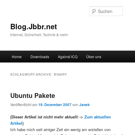
Suche
Blog.Jbbr.net
Internet, Sicherheit, Technik & mehr
Hauptmenü
Home
Downloads
Against ICQ
Über uns
Zum
Zum
Inhalt
sekundären
SCHLAGWORT-ARCHIVE:
BINARY
wechseln
Inhalt
Ubuntu Pakete
wechseln
Veröffentlicht am
19. Dezember 2007
von
Janek
(Dieser Artikel ist nicht mehr aktuell! ->
Zum aktuellen
Artikel
)
Ich habe mich seit einiger Zeit ein wenig am erstellen von