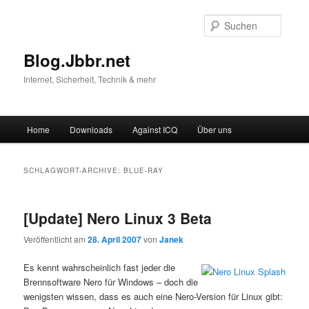
Suche
Blog.Jbbr.net
Internet, Sicherheit, Technik & mehr
Hauptmenü
Home
Downloads
Against ICQ
Über uns
Zum
Zum
Inhalt
sekundären
SCHLAGWORT-ARCHIVE:
BLUE-RAY
wechseln
Inhalt
[Update] Nero Linux 3 Beta
wechseln
Veröffentlicht am
28. April 2007
von
Janek
Es kennt wahrscheinlich fast jeder die
Brennsoftware Nero für Windows – doch die
wenigsten wissen, dass es auch eine Nero-Version für Linux gibt: