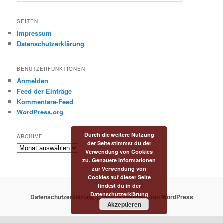
u
c
h
SEITEN
e
Impressum
n
Datenschutzerklärung
BENUTZERFUNKTIONEN
Anmelden
Feed der Einträge
Kommentare-Feed
WordPress.org
Durch die weitere Nutzung
ARCHIVE
der Seite stimmst du der
Archive
Verwendung von Cookies
zu. Genauere Informationen
zur Verwendung von
Cookies auf dieser Seite
findest du in der
Datenschutzerklärung
Datenschutzerklärung
Stolz präsentiert von WordPress
Akzeptieren