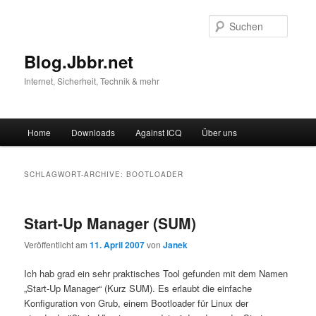
Suche
Blog.Jbbr.net
Internet, Sicherheit, Technik & mehr
Hauptmenü
Home
Downloads
Against ICQ
Über uns
Zum
Zum
Inhalt
sekundären
SCHLAGWORT-ARCHIVE:
BOOTLOADER
wechseln
Inhalt
Start-Up Manager (SUM)
wechseln
Veröffentlicht am
11. April 2007
von
Janek
Ich hab grad ein sehr praktisches Tool gefunden mit dem Namen
„Start-Up Manager“ (Kurz SUM). Es erlaubt die einfache
Konfiguration von Grub, einem Bootloader für Linux der