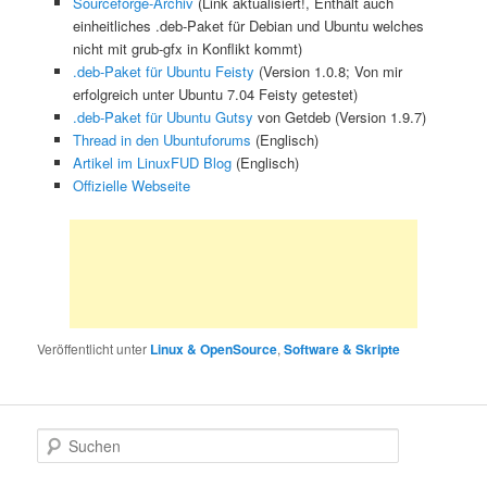
Sourceforge-Archiv
(Link aktualisiert!, Enthält auch
einheitliches .deb-Paket für Debian und Ubuntu welches
nicht mit grub-gfx in Konflikt kommt)
.deb-Paket für Ubuntu Feisty
(Version 1.0.8; Von mir
erfolgreich unter Ubuntu 7.04 Feisty getestet)
.deb-Paket für Ubuntu Gutsy
von Getdeb (Version 1.9.7)
Thread in den Ubuntuforums
(Englisch)
Artikel im LinuxFUD Blog
(Englisch)
Offizielle Webseite
Veröffentlicht unter
Linux & OpenSource
,
Software & Skripte
S
u
c