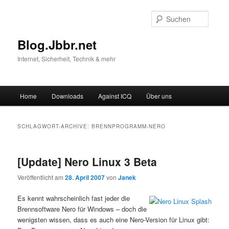
Suche
Blog.Jbbr.net
Internet, Sicherheit, Technik & mehr
Hauptmenü
Home
Downloads
Against ICQ
Über uns
Zum
Zum
Inhalt
sekundären
SCHLAGWORT-ARCHIVE:
BRENNPROGRAMM-NERO
wechseln
Inhalt
[Update] Nero Linux 3 Beta
wechseln
Veröffentlicht am
28. April 2007
von
Janek
Es kennt wahrscheinlich fast jeder die
Brennsoftware Nero für Windows – doch die
wenigsten wissen, dass es auch eine Nero-Version für Linux gibt: