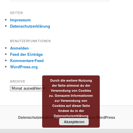
u
c
h
SEITEN
e
Impressum
n
Datenschutzerklärung
BENUTZERFUNKTIONEN
Anmelden
Feed der Einträge
Kommentare-Feed
WordPress.org
Durch die weitere Nutzung
ARCHIVE
der Seite stimmst du der
Archive
Verwendung von Cookies
zu. Genauere Informationen
zur Verwendung von
Cookies auf dieser Seite
findest du in der
Datenschutzerklärung
Datenschutzerklärung
Stolz präsentiert von WordPress
Akzeptieren