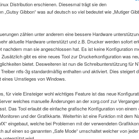
Linux Distribution erschienen. Diesesmal trägt sie den
 „Gutsy Gibbon“ was auf deutsch so viel bedeutet wie
„Mutiger Gib
uerungen zählen unter anderem eine bessere Hardware unterstützun
ehr aktuelle Hardware unterstützt und z.B. Drucker werden sofort e
et nachdem man sie angeschlossen hat. Es ist keine Konfiguration m
 Zusätzlich gibt es eine neues Tool zur Druckerkonfiguration was ne
glichkeiten bietet. Desweiteren ist nun die Schreibunterstützung für
Treiber ntfs-3g standardmäßig enthalten und aktiviert. Dies steigert d
it eines Umstieges von Windows.
es, für viele Einsteiger wohl wichtiges Feature ist das neue Konfigurat
-Server welches manuelle Änderungen an der xorg.conf zur Vergangen
sst. Das Tool erlaubt die einfache grafische Konfiguration von einem
onitoren und der Grafikkarte. Weiterhin ist eine Funktion mit dem 
ofX“ eingebaut, welche bei Problemen mit der verwendeten Grafikkonf
ch auf einen so ganannten „Safe Mode“ umschaltet welcher von jeder
e unterstützt wird.