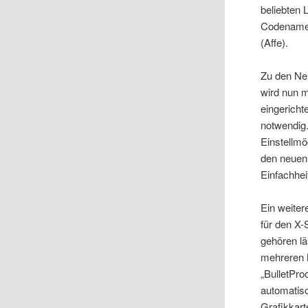
beliebten 
Codenamen
(Affe)
.
Zu den Ne
wird nun m
eingericht
notwendig.
Einstellmö
den neuen 
Einfachhe
Ein weiter
für den X
gehören lä
mehreren M
„BulletPro
automatis
Grafikkart