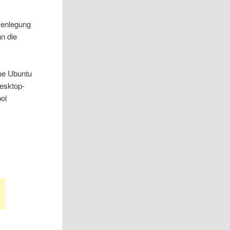
menlegung
n die
eue Ubuntu
Desktop-
bol