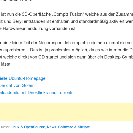
ist nun die 3D-Oberfläche „Compiz Fusion“ welche aus der Zusam
 und Beryl entstanden ist enthalten und standardmäßig aktiviert wen
e Hardwareunterstützung vorhanden ist.
ur ein kleiner Teil der Neuerungen. Ich empfehle einfach einmal die n
szuprobieren – Das ist ja problemlos möglich, da es wie immer die 
bt welche direkt von CD startet und sich dann über ein Desktop-Sym
 lässt.
zielle Ubuntu-Homepage
bericht von Golem
loadseite mit Direktlinks und Torrents
t unter
Linux & OpenSource
,
News
,
Software & Skripte