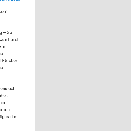
bon“
g – So
rkannt und
ehr
ue
 NTFS über
ie
ionstool
heit
 oder
Namen
iguration