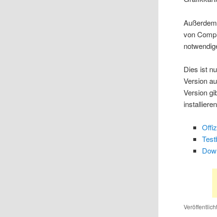
Außerdem 
von Compiz
notwendig
Dies ist n
Version au
Version gi
installieren
Offi
Test
Down
Veröffentlich