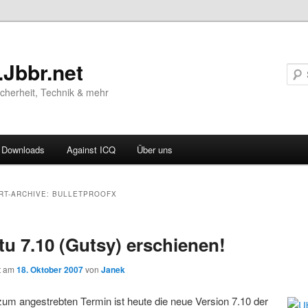
.Jbbr.net
Sicherheit, Technik & mehr
Downloads
Against ICQ
Über uns
ären
RT-ARCHIVE:
BULLETPROOFX
ln
u 7.10 (Gutsy) erschienen!
ln
ht am
18. Oktober 2007
von
Janek
zum angestrebten Termin ist heute die neue Version 7.10 der