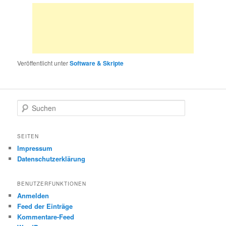
Veröffentlicht unter
Software & Skripte
S
u
c
h
SEITEN
e
Impressum
n
Datenschutzerklärung
BENUTZERFUNKTIONEN
Anmelden
Feed der Einträge
Kommentare-Feed