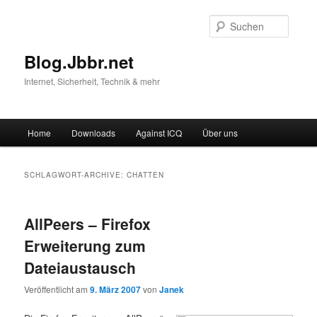
Suche
Blog.Jbbr.net
Internet, Sicherheit, Technik & mehr
Hauptmenü
Home
Downloads
Against ICQ
Über uns
Zum
Zum
Inhalt
sekundären
SCHLAGWORT-ARCHIVE:
CHATTEN
wechseln
Inhalt
AllPeers – Firefox
wechseln
Erweiterung zum
Dateiaustausch
Veröffentlicht am
9. März 2007
von
Janek