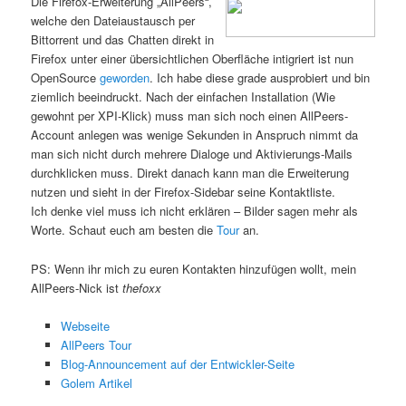
Die Firefox-Erweiterung „AllPeers“,
welche den Dateiaustausch per
Bittorrent und das Chatten direkt in
Firefox unter einer übersichtlichen Oberfläche intigriert ist nun
OpenSource
geworden
. Ich habe diese grade ausprobiert und bin
ziemlich beeindruckt. Nach der einfachen Installation (Wie
gewohnt per XPI-Klick) muss man sich noch einen AllPeers-
Account anlegen was wenige Sekunden in Anspruch nimmt da
man sich nicht durch mehrere Dialoge und Aktivierungs-Mails
durchklicken muss. Direkt danach kann man die Erweiterung
nutzen und sieht in der Firefox-Sidebar seine Kontaktliste.
Ich denke viel muss ich nicht erklären – Bilder sagen mehr als
Worte. Schaut euch am besten die
Tour
an.
PS: Wenn ihr mich zu euren Kontakten hinzufügen wollt, mein
AllPeers-Nick ist
thefoxx
Webseite
AllPeers Tour
Blog-Announcement auf der Entwickler-Seite
Golem Artikel