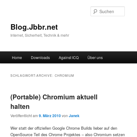
Suche
Blog.Jbbr.net
Internet, Sicherheit, Technik & mehr
Hauptmenü
Home
Downloads
Against ICQ
Über uns
Zum
Zum
Inhalt
sekundären
SCHLAGWORT-ARCHIVE:
CHROMIUM
wechseln
Inhalt
(Portable) Chromium aktuell
wechseln
halten
Veröffentlicht am
9. März 2010
von
Janek
Wer statt der offiziellen Google Chrome Builds lieber auf den
OpenSource Teil des Chrome Projektes – also Chromium setzen