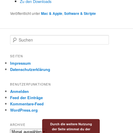
Zu den Downloads
Veröffentlicht unter
Mac & Apple
,
Software & Skripte
S
u
c
h
SEITEN
e
Impressum
n
Datenschutzerklärung
BENUTZERFUNKTIONEN
Anmelden
Feed der Einträge
Kommentare-Feed
WordPress.org
Durch die weitere Nutzung
ARCHIVE
der Seite stimmst du der
Archive