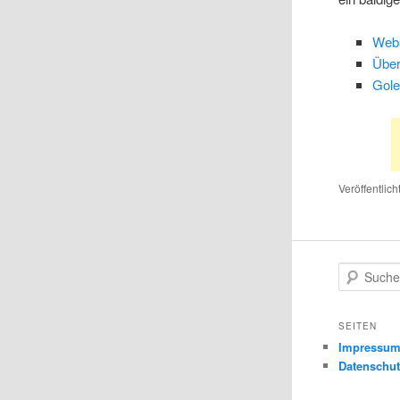
Webs
Über
Gole
Veröffentlich
S
u
c
h
SEITEN
e
Impressu
n
Datenschut