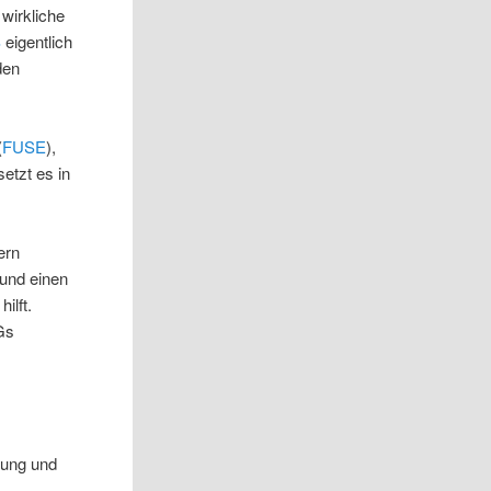
 wirkliche
S
eigentlich
den
(
FUSE
),
etzt es in
ern
 und einen
ilft.
Gs
.
klung und