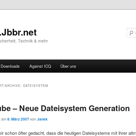
.Jbbr.net
Sicherheit, Technik & mehr
Downloads
Against ICQ
Über uns
ären
RT-ARCHIVE:
DATEISYSTEM
ln
be – Neue Dateisystem Generation
ln
ht am
8. März 2007
von
Janek
ir schon öfter gedacht, dass die heutigen Dateisysteme mit ihrer al