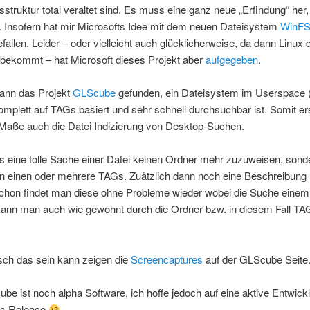
sstruktur total veraltet sind. Es muss eine ganz neue „Erfindung“ her,
. Insofern hat mir Microsofts Idee mit dem neuen Dateisystem
WinF
efallen. Leider – oder vielleicht auch glücklicherweise, da dann Linux 
 bekommt – hat Microsoft dieses Projekt aber
aufgegeben
.
dann das Projekt
GLScube
gefunden, ein Dateisystem im Userspace 
mplett auf TAGs basiert und sehr schnell durchsuchbar ist. Somit ers
Maße auch die Datei Indizierung von Desktop-Suchen.
es eine tolle Sache einer Datei keinen Ordner mehr zuzuweisen, sond
en einen oder mehrere TAGs. Zuätzlich dann noch eine Beschreibung
schon findet man diese ohne Probleme wieder wobei die Suche einem h
 kann man auch wie gewohnt durch die Ordner bzw. in diesem Fall TA
sch das sein kann zeigen die
Screencaptures
auf der GLScube Seite
ube ist noch alpha Software, ich hoffe jedoch auf eine aktive Entwic
ges Release