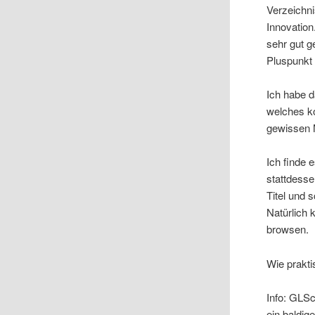
Verzeichni
Innovation
sehr gut g
Pluspunkt
Ich habe 
welches ko
gewissen 
Ich finde 
stattdess
Titel und 
Natürlich
browsen.
Wie prakti
Info: GLSc
ein baldi