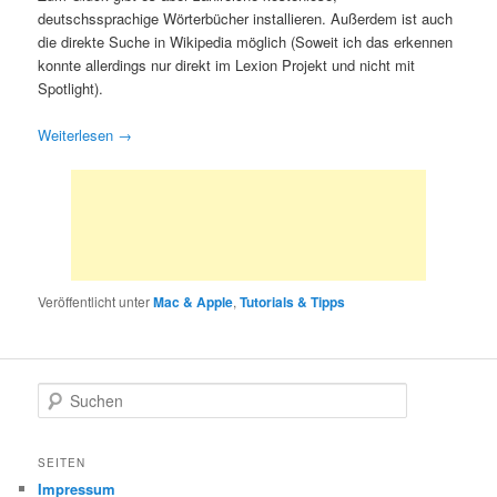
deutschssprachige Wörterbücher installieren. Außerdem ist auch
die direkte Suche in Wikipedia möglich (Soweit ich das erkennen
konnte allerdings nur direkt im Lexion Projekt und nicht mit
Spotlight).
Weiterlesen
→
Veröffentlicht unter
Mac & Apple
,
Tutorials & Tipps
S
u
c
h
SEITEN
e
Impressum