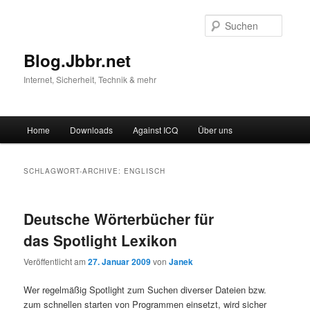
Suche
Blog.Jbbr.net
Internet, Sicherheit, Technik & mehr
Hauptmenü
Home
Downloads
Against ICQ
Über uns
Zum
Zum
Inhalt
sekundären
SCHLAGWORT-ARCHIVE:
ENGLISCH
wechseln
Inhalt
Deutsche Wörterbücher für
wechseln
das Spotlight Lexikon
Veröffentlicht am
27. Januar 2009
von
Janek
Wer regelmäßig Spotlight zum Suchen diverser Dateien bzw.
zum schnellen starten von Programmen einsetzt, wird sicher