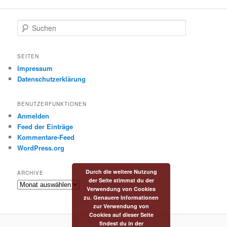
S
u
c
h
SEITEN
e
Impressum
n
Datenschutzerklärung
BENUTZERFUNKTIONEN
Anmelden
Feed der Einträge
Kommentare-Feed
WordPress.org
Durch die weitere Nutzung
ARCHIVE
der Seite stimmst du der
Archive
Verwendung von Cookies
zu. Genauere Informationen
zur Verwendung von
Cookies auf dieser Seite
findest du in der