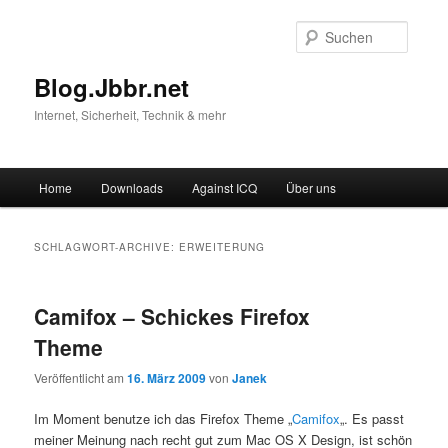
Suche
Blog.Jbbr.net
Internet, Sicherheit, Technik & mehr
Hauptmenü
Home
Downloads
Against ICQ
Über uns
Zum
Zum
Inhalt
sekundären
SCHLAGWORT-ARCHIVE:
ERWEITERUNG
wechseln
Inhalt
Camifox – Schickes Firefox
wechseln
Theme
Veröffentlicht am
16. März 2009
von
Janek
Im Moment benutze ich das Firefox Theme „
Camifox
„. Es passt
meiner Meinung nach recht gut zum Mac OS X Design, ist schön