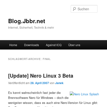
Suche
Blog.Jbbr.net
Internet, Sicherheit, Technik & mehr
Hauptmenü
Home
Downloads
Against ICQ
Über uns
Zum
Zum
Inhalt
sekundären
SCHLAGWORT-ARCHIVE:
FINAL
wechseln
Inhalt
[Update] Nero Linux 3 Beta
wechseln
Veröffentlicht am
28. April 2007
von
Janek
Es kennt wahrscheinlich fast jeder die
Brennsoftware Nero für Windows – doch die
wenigsten wissen, dass es auch eine Nero-Version für Linux gibt: