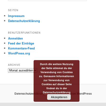
u
c
h
SEITEN
e
Impressum
n
Datenschutzerklärung
BENUTZERFUNKTIONEN
Anmelden
Feed der Einträge
Kommentare-Feed
WordPress.org
Durch die weitere Nutzung
ARCHIVE
der Seite stimmst du der
Archive
Verwendung von Cookies
zu. Genauere Informationen
zur Verwendung von
Cookies auf dieser Seite
findest du in der
Datenschutzerklärung
Datenschutzerklärung
Stolz präsentiert von WordPress
Akzeptieren