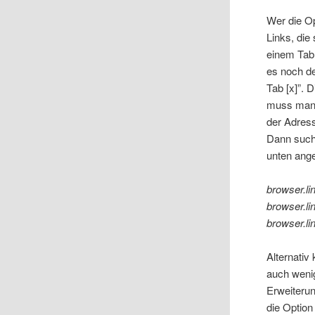
Wer die Op
Links, die
einem Tab 
es noch de
Tab [x]”. 
muss man w
der Adress
Dann such 
unten ang
browser.li
browser.l
browser.li
Alternativ
auch wenig
Erweiterun
die Option