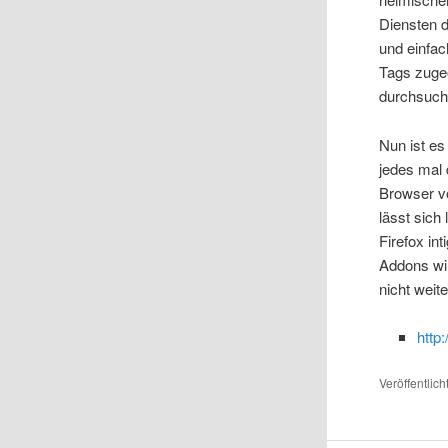
Diensten d
und einfac
Tags zugeo
durchsuch
Nun ist es
jedes mal
Browser v
lässt sich
Firefox in
Addons wir
nicht weit
http:
Veröffentlich