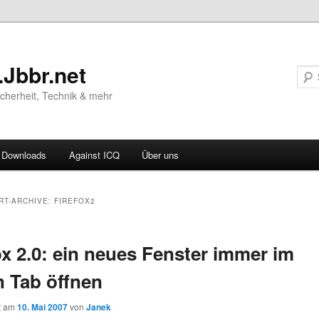
.Jbbr.net
Sicherheit, Technik & mehr
Downloads
Against ICQ
Über uns
ären
RT-ARCHIVE:
FIREFOX2
ln
ox 2.0: ein neues Fenster immer im
ln
 Tab öffnen
ht am
10. Mai 2007
von
Janek