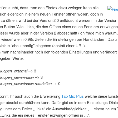
tion sucht, dass man den Firefox dazu zwingen kann alle
 sich eigentlich in einem neuen Fenster öffnen wollen, doch in
zu öffnen, wird bei der Version 2.0 enttäuscht werden. In der Version
n Button “Alle Links, die das Öffnen eines neuen Fensters erzwingen,
Dieser wurde aber in der Version 2 abgeschafft (ich frage mich warum
ieder wie in 0.98x Zeiten die Einstellungen per Hand ändern. Dazu 
leiste “about:config” eingeben (anstatt einer URL).
man nacheinander noch den folgenden Einstellungen und verändert s
egeben Werte.
nk.open_external
–> 3
ink.open_newwindow
–> 3
nk.open_newwindow.restriction
–> 0
 könnt ihr auch auch die Erweiterung
Tab Mix Plus
welche diese Einst
er obsolet durchführen kann. Dafür gibt es in dem Einstellungs-Dialo
g unter dem Reiter „Links“ die Auswahlmöglichkeit „… einem neuen T
 „Links die ein neues Fenster erzwingen öffnen in …“.