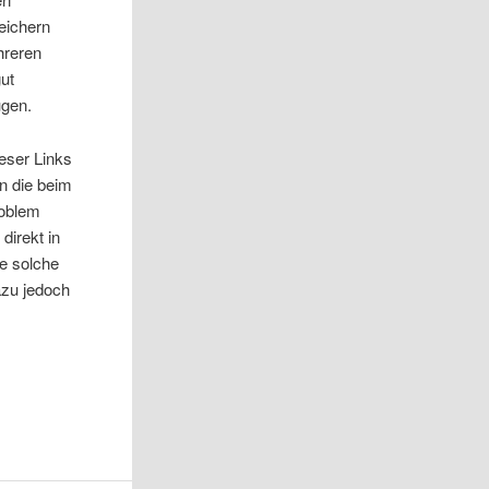
peichern
hreren
gut
ügen.
eser Links
n die beim
roblem
direkt in
ke solche
azu jedoch