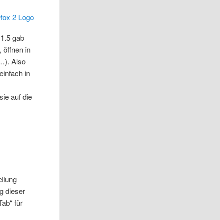
 1.5 gab
 öffnen in
…). Also
einfach in
ie auf die
ellung
g dieser
ab“ für