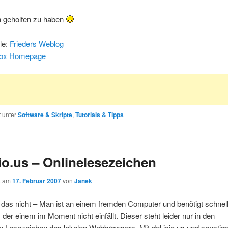
h geholfen zu haben
le:
Frieders Weblog
fox Homepage
t unter
Software & Skripte
,
Tutorials & Tipps
cio.us – Onlinelesezeichen
ht am
17. Februar 2007
von
Janek
das nicht – Man ist an einem fremden Computer und benötigt schnel
, der einem im Moment nicht einfällt. Dieser steht leider nur in den
 Lesezeichen des lokalen Webbrowsers. Mit del.icio.us und sonstig