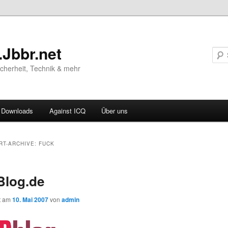
.Jbbr.net
Sicherheit, Technik & mehr
Downloads
Against ICQ
Über uns
ären
RT-ARCHIVE:
FUCK
ln
Blog.de
ln
ht am
10. Mai 2007
von
admin