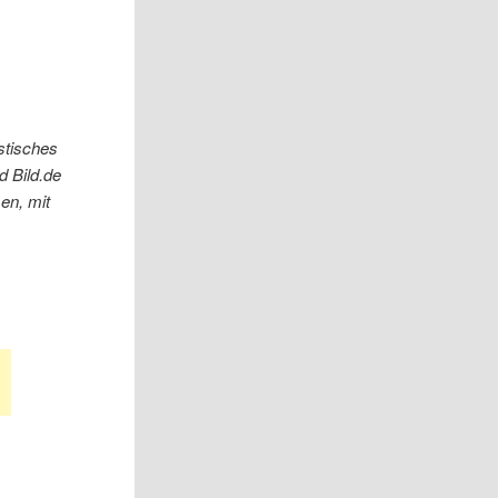
istisches
d Bild.de
en, mit