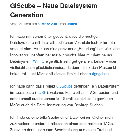
GlScube – Neue Dateisystem
Generation
Veröffentlicht am
8. März 2007
von
Janek
Ich habe mir schon öfter gedacht, dass die heutigen
Dateisysteme mit ihrer altmodischen Verzeichnisstruktur total
veraltet sind. Es muss eine ganz neue „Erfindung“ her, wirkliche
Innovation. Insofern hat mir Microsofts Idee mit dem neuen
Dateisystem
WinFS
eigentlich sehr gut gefallen. Leider – oder
vielleicht auch glücklicherweise, da dann Linux den Pluspunkt
bekommt – hat Microsoft dieses Projekt aber
aufgegeben
.
Ich habe dann das Projekt
GLScube
gefunden, ein Dateisystem
im Userspace (
FUSE
), welches komplett auf TAGs basiert und
sehr schnell durchsuchbar ist. Somit ersetzt es in gewissen
Maße auch die Datei Indizierung von Desktop-Suchen.
Ich finde es eine tolle Sache einer Datei keinen Ordner mehr
zuzuweisen, sondern stattdessen einen oder mehrere TAGs.
Zuätzlich dann noch eine Beschreibung und einen Titel und