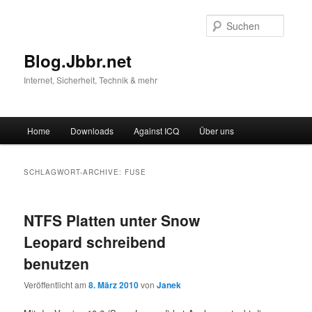
Suche
Blog.Jbbr.net
Internet, Sicherheit, Technik & mehr
Hauptmenü
Home
Downloads
Against ICQ
Über uns
Zum
Zum
Inhalt
sekundären
SCHLAGWORT-ARCHIVE:
FUSE
wechseln
Inhalt
NTFS Platten unter Snow
wechseln
Leopard schreibend
benutzen
Veröffentlicht am
8. März 2010
von
Janek