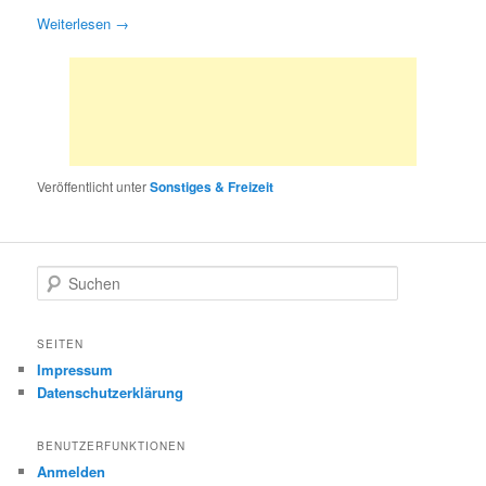
Weiterlesen
→
Veröffentlicht unter
Sonstiges & Freizeit
S
u
c
h
SEITEN
e
Impressum
n
Datenschutzerklärung
BENUTZERFUNKTIONEN
Anmelden