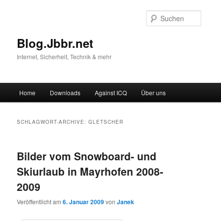
Suche
Blog.Jbbr.net
Internet, Sicherheit, Technik & mehr
Hauptmenü
Home
Downloads
Against ICQ
Über uns
Zum
Zum
Inhalt
sekundären
SCHLAGWORT-ARCHIVE:
GLETSCHER
wechseln
Inhalt
Bilder vom Snowboard- und
wechseln
Skiurlaub in Mayrhofen 2008-
2009
Veröffentlicht am
6. Januar 2009
von
Janek