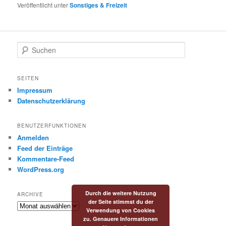
Veröffentlicht unter
Sonstiges & Freizeit
S
u
c
h
SEITEN
e
Impressum
n
Datenschutzerklärung
BENUTZERFUNKTIONEN
Anmelden
Feed der Einträge
Kommentare-Feed
WordPress.org
Durch die weitere Nutzung
ARCHIVE
der Seite stimmst du der
Archive
Verwendung von Cookies
zu. Genauere Informationen