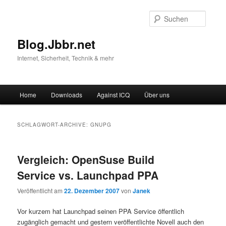
Suche
Blog.Jbbr.net
Internet, Sicherheit, Technik & mehr
Hauptmenü
Home
Downloads
Against ICQ
Über uns
Zum
Zum
Inhalt
sekundären
SCHLAGWORT-ARCHIVE:
GNUPG
wechseln
Inhalt
Vergleich: OpenSuse Build
wechseln
Service vs. Launchpad PPA
Veröffentlicht am
22. Dezember 2007
von
Janek
Vor kurzem hat Launchpad seinen PPA Service öffentlich
zugänglich gemacht und gestern veröffentlichte Novell auch den